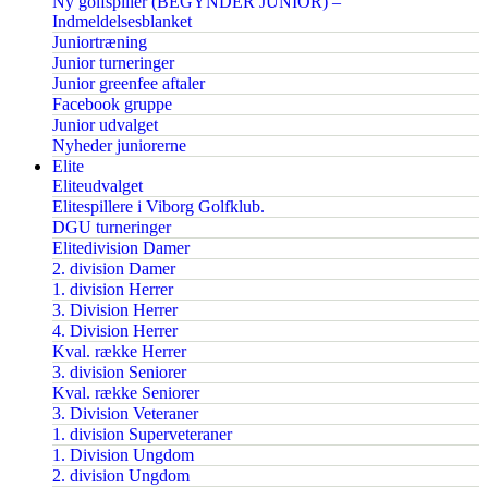
Ny golfspiller (BEGYNDER JUNIOR) –
Indmeldelsesblanket
Juniortræning
Junior turneringer
Junior greenfee aftaler
Facebook gruppe
Junior udvalget
Nyheder juniorerne
Elite
Eliteudvalget
Elitespillere i Viborg Golfklub.
DGU turneringer
Elitedivision Damer
2. division Damer
1. division Herrer
3. Division Herrer
4. Division Herrer
Kval. række Herrer
3. division Seniorer
Kval. række Seniorer
3. Division Veteraner
1. division Superveteraner
1. Division Ungdom
2. division Ungdom