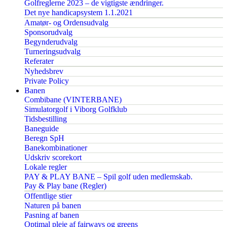
Golfreglerne 2023 – de vigtigste ændringer.
Det nye handicapsystem 1.1.2021
Amatør- og Ordensudvalg
Sponsorudvalg
Begynderudvalg
Turneringsudvalg
Referater
Nyhedsbrev
Private Policy
Banen
Combibane (VINTERBANE)
Simulatorgolf i Viborg Golfklub
Tidsbestilling
Baneguide
Beregn SpH
Banekombinationer
Udskriv scorekort
Lokale regler
PAY & PLAY BANE – Spil golf uden medlemskab.
Pay & Play bane (Regler)
Offentlige stier
Naturen på banen
Pasning af banen
Optimal pleje af fairways og greens