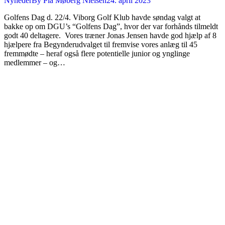
Nyheder
By
Pia Møberg Nielsen
24. april 2023
Golfens Dag d. 22/4. Viborg Golf Klub havde søndag valgt at
bakke op om DGU’s “Golfens Dag”, hvor der var forhånds tilmeldt
godt 40 deltagere. Vores træner Jonas Jensen havde god hjælp af 8
hjælpere fra Begynderudvalget til fremvise vores anlæg til 45
fremmødte – heraf også flere potentielle junior og ynglinge
medlemmer – og…