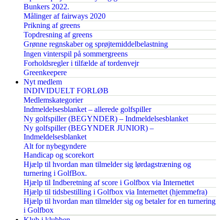
Bunkers 2022.
Målinger af fairways 2020
Prikning af greens
Topdresning af greens
Grønne regnskaber og sprøjtemiddelbelastning
Ingen vinterspil på sommergreens
Forholdsregler i tilfælde af tordenvejr
Greenkeepere
Nyt medlem
INDIVIDUELT FORLØB
Medlemskategorier
Indmeldelsesblanket – allerede golfspiller
Ny golfspiller (BEGYNDER) – Indmeldelsesblanket
Ny golfspiller (BEGYNDER JUNIOR) –
Indmeldelsesblanket
Alt for nybegyndere
Handicap og scorekort
Hjælp til hvordan man tilmelder sig lørdagstræning og
turnering i GolfBox.
Hjælp til Indberetning af score i Golfbox via Internettet
Hjælp til tidsbestilling i Golfbox via Internettet (hjemmefra)
Hjælp til hvordan man tilmelder sig og betaler for en turnering
i Golfbox
Klub i klubben