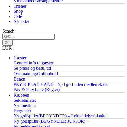
Virksomhedsarrangementer
Træner
Shop
Café
Nyheder
Search:
LUK
Gæster
Generel info til gæster
Se priser og bestil tid
Overnatning/Golfophold
Banen
PAY & PLAY BANE – Spil golf uden medlemskab.
Pay & Play bane (Regler)
Klubben
Sekretariatet
Nyt medlem
Begynder
Ny golfspiller(BEGYNDER) – Indmeldelsesblanket
Ny golfspiller (BEGYNDER JUNIOR) –
Indmeldelsesblanket