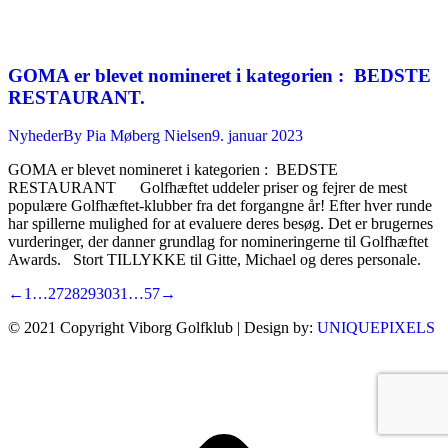
GOMA er blevet nomineret i kategorien : BEDSTE
RESTAURANT.
Nyheder
By
Pia Møberg Nielsen
9. januar 2023
GOMA er blevet nomineret i kategorien : BEDSTE
RESTAURANT Golfhæftet uddeler priser og fejrer de mest
populære Golfhæftet-klubber fra det forgangne år! Efter hver runde
har spillerne mulighed for at evaluere deres besøg. Det er brugernes
vurderinger, der danner grundlag for nomineringerne til Golfhæftet
Awards. Stort TILLYKKE til Gitte, Michael og deres personale.
←
1
…
27
28
29
30
31
…
57
→
© 2021 Copyright Viborg Golfklub | Design by:
UNIQUEPIXELS