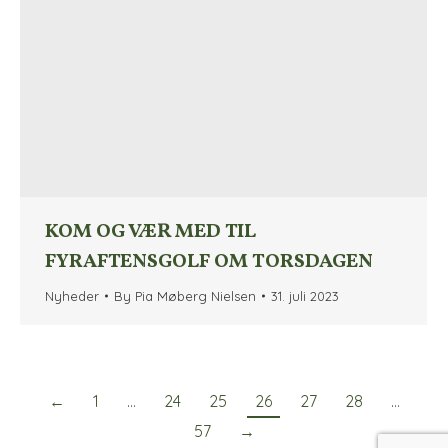
KOM OG VÆR MED TIL
FYRAFTENSGOLF OM TORSDAGEN
Nyheder
By
Pia Møberg Nielsen
31. juli 2023
←
1
…
24
25
26
27
28
…
57
→