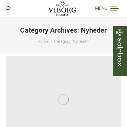
MENU
Search:
Category Archives:
Nyheder
You are here:
Home
Category "Nyheder"