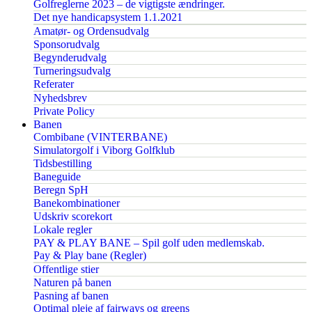
Golfreglerne 2023 – de vigtigste ændringer.
Det nye handicapsystem 1.1.2021
Amatør- og Ordensudvalg
Sponsorudvalg
Begynderudvalg
Turneringsudvalg
Referater
Nyhedsbrev
Private Policy
Banen
Combibane (VINTERBANE)
Simulatorgolf i Viborg Golfklub
Tidsbestilling
Baneguide
Beregn SpH
Banekombinationer
Udskriv scorekort
Lokale regler
PAY & PLAY BANE – Spil golf uden medlemskab.
Pay & Play bane (Regler)
Offentlige stier
Naturen på banen
Pasning af banen
Optimal pleje af fairways og greens