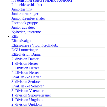
Ny golfspiller (BEGYNDER JUNIOR) –
Indmeldelsesblanket
Juniortræning
Junior turneringer
Junior greenfee aftaler
Facebook gruppe
Junior udvalget
Nyheder juniorerne
Elite
Eliteudvalget
Elitespillere i Viborg Golfklub.
DGU turneringer
Elitedivision Damer
2. division Damer
1. division Herrer
3. Division Herrer
4. Division Herrer
Kval. række Herrer
3. division Seniorer
Kval. række Seniorer
3. Division Veteraner
1. division Superveteraner
1. Division Ungdom
2. division Ungdom