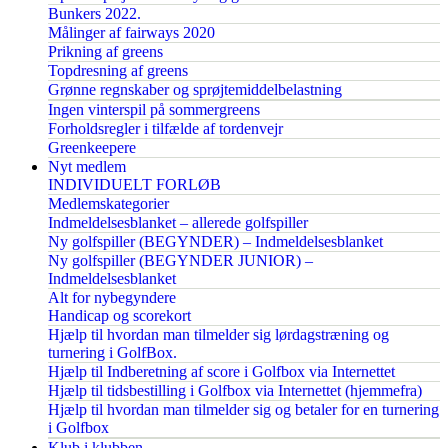
Bunkers 2022.
Målinger af fairways 2020
Prikning af greens
Topdresning af greens
Grønne regnskaber og sprøjtemiddelbelastning
Ingen vinterspil på sommergreens
Forholdsregler i tilfælde af tordenvejr
Greenkeepere
Nyt medlem
INDIVIDUELT FORLØB
Medlemskategorier
Indmeldelsesblanket – allerede golfspiller
Ny golfspiller (BEGYNDER) – Indmeldelsesblanket
Ny golfspiller (BEGYNDER JUNIOR) –
Indmeldelsesblanket
Alt for nybegyndere
Handicap og scorekort
Hjælp til hvordan man tilmelder sig lørdagstræning og
turnering i GolfBox.
Hjælp til Indberetning af score i Golfbox via Internettet
Hjælp til tidsbestilling i Golfbox via Internettet (hjemmefra)
Hjælp til hvordan man tilmelder sig og betaler for en turnering
i Golfbox
Klub i klubben