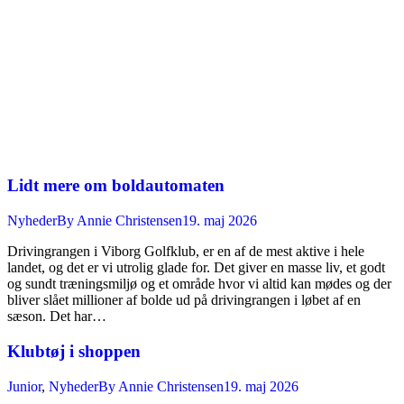
Lidt mere om boldautomaten
Nyheder
By
Annie Christensen
19. maj 2026
Drivingrangen i Viborg Golfklub, er en af de mest aktive i hele
landet, og det er vi utrolig glade for. Det giver en masse liv, et godt
og sundt træningsmiljø og et område hvor vi altid kan mødes og der
bliver slået millioner af bolde ud på drivingrangen i løbet af en
sæson. Det har…
Klubtøj i shoppen
Junior
,
Nyheder
By
Annie Christensen
19. maj 2026