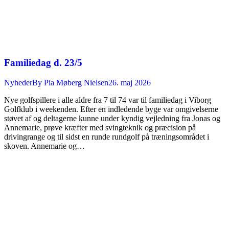
Familiedag d. 23/5
Nyheder
By
Pia Møberg Nielsen
26. maj 2026
Nye golfspillere i alle aldre fra 7 til 74 var til familiedag i Viborg
Golfklub i weekenden. Efter en indledende byge var omgivelserne
støvet af og deltagerne kunne under kyndig vejledning fra Jonas og
Annemarie, prøve kræfter med svingteknik og præcision på
drivingrange og til sidst en runde rundgolf på træningsområdet i
skoven. Annemarie og…