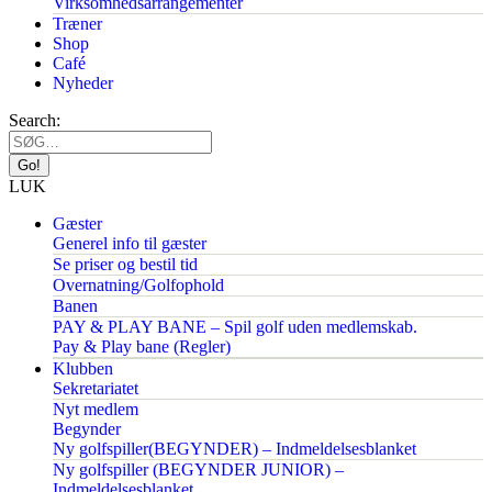
Virksomhedsarrangementer
Træner
Shop
Café
Nyheder
Search:
LUK
Gæster
Generel info til gæster
Se priser og bestil tid
Overnatning/Golfophold
Banen
PAY & PLAY BANE – Spil golf uden medlemskab.
Pay & Play bane (Regler)
Klubben
Sekretariatet
Nyt medlem
Begynder
Ny golfspiller(BEGYNDER) – Indmeldelsesblanket
Ny golfspiller (BEGYNDER JUNIOR) –
Indmeldelsesblanket