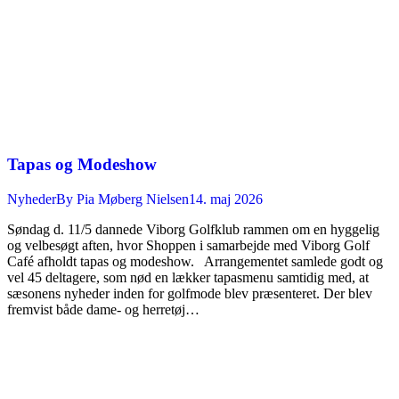
Tapas og Modeshow
Nyheder
By
Pia Møberg Nielsen
14. maj 2026
Søndag d. 11/5 dannede Viborg Golfklub rammen om en hyggelig
og velbesøgt aften, hvor Shoppen i samarbejde med Viborg Golf
Café afholdt tapas og modeshow. Arrangementet samlede godt og
vel 45 deltagere, som nød en lækker tapasmenu samtidig med, at
sæsonens nyheder inden for golfmode blev præsenteret. Der blev
fremvist både dame- og herretøj…