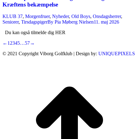
Kræftens bekæmpelse
KLUB 37
,
Morgenfruer
,
Nyheder
,
Old Boys
,
Onsdagsherrer
,
Seniorer
,
Tirsdagspiger
By
Pia Møberg Nielsen
11. maj 2026
Du kan også tilmelde dig HER
←
1
2
3
4
5
…
57
→
© 2021 Copyright Viborg Golfklub | Design by:
UNIQUEPIXELS