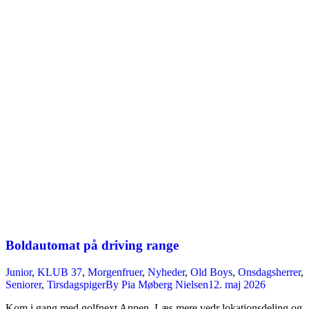
Boldautomat på driving range
Junior
,
KLUB 37
,
Morgenfruer
,
Nyheder
,
Old Boys
,
Onsdagsherrer
,
Seniorer
,
Tirsdagspiger
By
Pia Møberg Nielsen
12. maj 2026
Kom i gang med golfnext Appen. Læs mere vedr lokationsdeling og