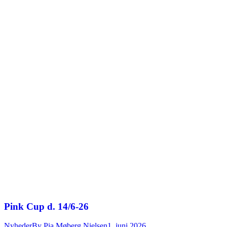
Pink Cup d. 14/6-26
Nyheder
By
Pia Møberg Nielsen
1. juni 2026