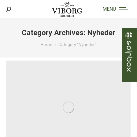
MENU
Search:
Category Archives:
Nyheder
You are here:
Home
Category "Nyheder"