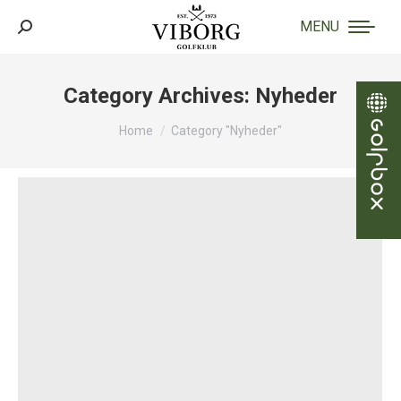
MENU
Search:
Category Archives:
Nyheder
You are here:
Home
Category "Nyheder"