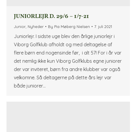
JUNIORLEJR D. 29/6 – 1/7-21
Junior
,
Nyheder
By
Pia Møberg Nielsen
7. juli 2021
Juniorlejr. I sidste uge blev den årlige juniorlejr i
Viborg Golfklub afholdt og med deltagelse af
flere børn end nogensinde før, i alt 57! For i år var
det nemlig ikke kun Viborg Golfklubs egne juniorer
der var inviteret, børn fra andre klubber var også
velkomne. Så deltagerne på dette års lejr var
både juniorer…