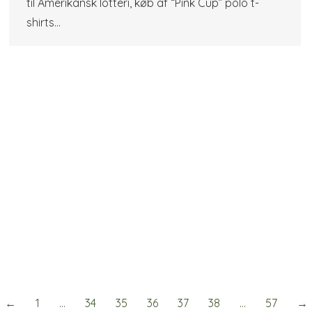
til Amerikansk lotteri, køb af “Pink Cup” polo t-
shirts…
←
1
…
34
35
36
37
38
…
57
→