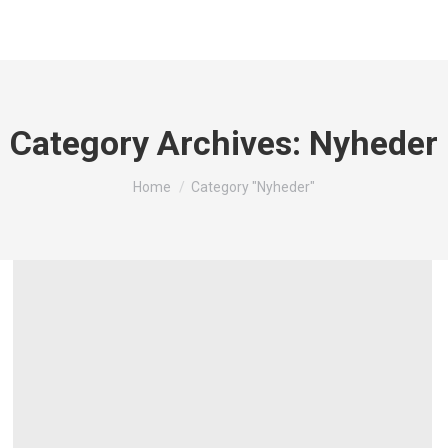
Category Archives:
Nyheder
You are here:
Home
Category "Nyheder"