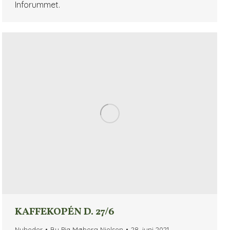
Inforummet.
KAFFEKOPÉN D. 27/6
Nyheder
By
Pia Møberg Nielsen
28. juni 2021