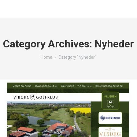
Category Archives:
Nyheder
You are here:
Home
Category "Nyheder"