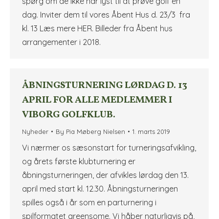
spørg om de ikke har lyst til at prøve golf en
dag. Inviter dem til vores Åbent Hus d. 23/3 fra
kl. 13 Læs mere HER. Billeder fra Åbent hus
arrangementer i 2018.
ÅBNINGSTURNERING LØRDAG D. 13
APRIL FOR ALLE MEDLEMMER I
VIBORG GOLFKLUB.
Nyheder
By
Pia Møberg Nielsen
1. marts 2019
Vi nærmer os sæsonstart for turneringsafvikling,
og årets første klubturnering er
åbningsturneringen, der afvikles lørdag den 13.
april med start kl. 12.30. Åbningsturneringen
spilles også i år som en parturnering i
spilformatet greensome. Vi håber naturligvis på,