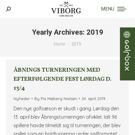
MENU
Search:
Yearly Archives:
2019
You are here:
Home
2019
ÅBNINGS TURNERINGEN MED
EFTERFØLGENDE FEST LØRDAG D.
13/4
Nyheder
By
Pia Møberg Nielsen
24. april 2019
Den nye golfsæson er skudt i gang. Lørdag den
13. april blev Åbningsturneringen afviklet. Ialt 96
spillere havde tilmeldt sig til turneringen, der blev
spillet som en holdturnering under spilformatet