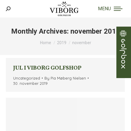
MENU
Search:
Monthly Archives:
november 2019
You are here:
Home
2019
november
JUL I VIBORG GOLFSHOP
Uncategorized
By
Pia Møberg Nielsen
30. november 2019