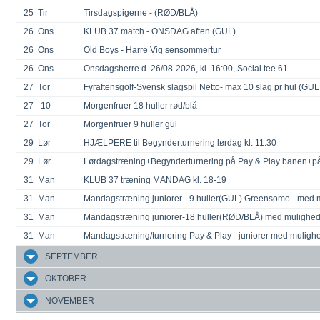
25
Tir
Tirsdagspigerne - (RØD/BLÅ)
26
Ons
KLUB 37 match - ONSDAG aften (GUL)
26
Ons
Old Boys - Harre Vig sensommertur
26
Ons
Onsdagsherre d. 26/08-2026, kl. 16:00, Social tee 61
27
Tor
Fyraftensgolf-Svensk slagspil Netto- max 10 slag pr hul (GUL)
27 - 10
Morgenfruer 18 huller rød/blå
27
Tor
Morgenfruer 9 huller gul
29
Lør
HJÆLPERE til Begynderturnering lørdag kl. 11.30
29
Lør
Lørdagstræning+Begynderturnering på Pay & Play banen+på G
31
Man
KLUB 37 træning MANDAG kl. 18-19
31
Man
Mandagstræning juniorer - 9 huller(GUL) Greensome - med m
31
Man
Mandagstræning juniorer-18 huller(RØD/BLÅ) med mulighed 
31
Man
Mandagstræning/turnering Pay & Play - juniorer med mulighe
SEPTEMBER
OKTOBER
NOVEMBER