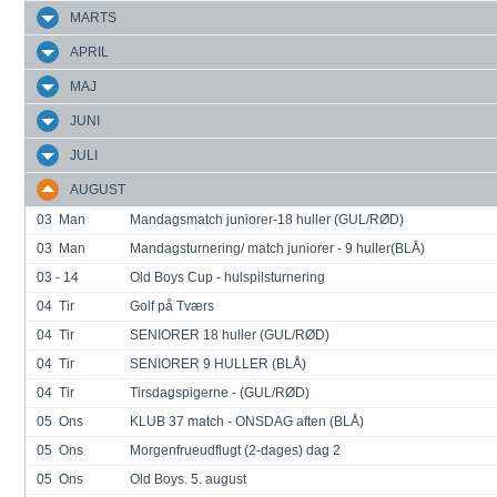
MARTS
APRIL
MAJ
JUNI
JULI
AUGUST
03
Man
Mandagsmatch juniorer-18 huller (GUL/RØD)
03
Man
Mandagsturnering/ match juniorer - 9 huller(BLÅ)
03 - 14
Old Boys Cup - hulspilsturnering
04
Tir
Golf på Tværs
04
Tir
SENIORER 18 huller (GUL/RØD)
04
Tir
SENIORER 9 HULLER (BLÅ)
04
Tir
Tirsdagspigerne - (GUL/RØD)
05
Ons
KLUB 37 match - ONSDAG aften (BLÅ)
05
Ons
Morgenfrueudflugt (2-dages) dag 2
05
Ons
Old Boys. 5. august