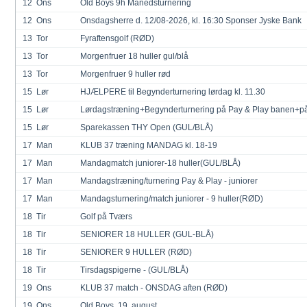
12
Ons
Old Boys 9h Månedsturnering
12
Ons
Onsdagsherre d. 12/08-2026, kl. 16:30 Sponser Jyske Bank
13
Tor
Fyraftensgolf (RØD)
13
Tor
Morgenfruer 18 huller gul/blå
13
Tor
Morgenfruer 9 huller rød
15
Lør
HJÆLPERE til Begynderturnering lørdag kl. 11.30
15
Lør
Lørdagstræning+Begynderturnering på Pay & Play banen+på 
15
Lør
Sparekassen THY Open (GUL/BLÅ)
17
Man
KLUB 37 træning MANDAG kl. 18-19
17
Man
Mandagmatch juniorer-18 huller(GUL/BLÅ)
17
Man
Mandagstræning/turnering Pay & Play - juniorer
17
Man
Mandagsturnering/match juniorer - 9 huller(RØD)
18
Tir
Golf på Tværs
18
Tir
SENIORER 18 HULLER (GUL-BLÅ)
18
Tir
SENIORER 9 HULLER (RØD)
18
Tir
Tirsdagspigerne - (GUL/BLÅ)
19
Ons
KLUB 37 match - ONSDAG aften (RØD)
19
Ons
Old Boys. 19. august