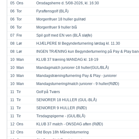
05
Ons
Onsdagsherre d. 5/08-2026, kl. 16:30
06
Tor
Fyraftensgolf (BLÅ)
06
Tor
Morgenfruer 18 huller gul/rød
06
Tor
Morgenfruer 9 huller blå
07
Fre
Spil golf med EN ven (BLÅ sløjfe)
08
Lør
HJÆLPERE til Begynderturnering lørdag kl. 11.30
08
Lør
INGEN TRÆNING kun Begynderturnering på Pay & Play banen
10
Man
KLUB 37 træning MANDAG kl. 18-19
10
Man
Mandagmatch juniorer-18 huller(GUL/BLÅ)
10
Man
Mandagstræning/turnering Pay & Play - juniorer
10
Man
Mandagsturnering/match juniorer - 9 huller(RØD)
11
Tir
Golf på Tværs
11
Tir
SENIORER 18 HULLER (GUL-BLÅ)
11
Tir
SENIORER 9 HULLER (RØD)
11
Tir
Tirsdagspigerne - (GUL/BLÅ)
12
Ons
KLUB 37 match - ONSDAG aften (RØD)
12
Ons
Old Boys 18h Månedsturnering