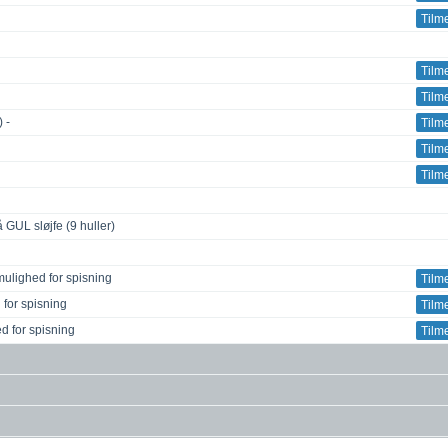
Tilm
Tilm
Tilm
 -
Tilm
Tilm
Tilm
UL sløjfe (9 huller)
ulighed for spisning
Tilm
for spisning
Tilm
d for spisning
Tilm