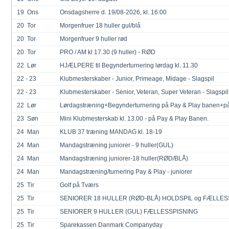
19
Ons
Onsdagsherre d. 19/08-2026, kl. 16:00
20
Tor
Morgenfruer 18 huller gul/blå
20
Tor
Morgenfruer 9 huller rød
20
Tor
PRO / AM kl 17.30 (9 huller) - RØD
22
Lør
HJÆLPERE til Begynderturnering lørdag kl. 11.30
22 - 23
Klubmesterskaber - Junior, Primeage, Midage - Slagspil
22 - 23
Klubmesterskaber - Senior, Veteran, Super Veteran - Slagspil
22
Lør
Lørdagstræning+Begynderturnering på Pay & Play banen+på 
23
Søn
Mini Klubmesterskab kl. 13.00 - på Pay & Play Banen.
24
Man
KLUB 37 træning MANDAG kl. 18-19
24
Man
Mandagstræning juniorer - 9 huller(GUL)
24
Man
Mandagstræning juniorer-18 huller(RØD/BLÅ)
24
Man
Mandagstræning/turnering Pay & Play - juniorer
25
Tir
Golf på Tværs
25
Tir
SENIORER 18 HULLER (RØD-BLÅ) HOLDSPIL og FÆLLES
25
Tir
SENIORER 9 HULLER (GUL) FÆLLESSPISNING
25
Tir
Sparekassen Danmark Companyday