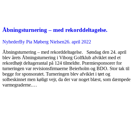
Åbningsturnering – med rekorddeltagelse.
Nyheder
By
Pia Møberg Nielsen
26. april 2022
Åbningsturnering – med rekorddeltagelse. Søndag den 24. april
blev årets Åbningsturnering i Viborg Golfklub afviklet med et
rekordhøjt deltagerantal på 124 tilmeldte. Præmiesponsorer for
turneringen var revisionsfirmaerne Beierholm og BDO. Stor tak til
begge for sponsoratet. Turneringen blev afviklet i tørt og
solbeskinnet men køligt vejr, da der var noget blæst, som dæmpede
varmegraderne.…