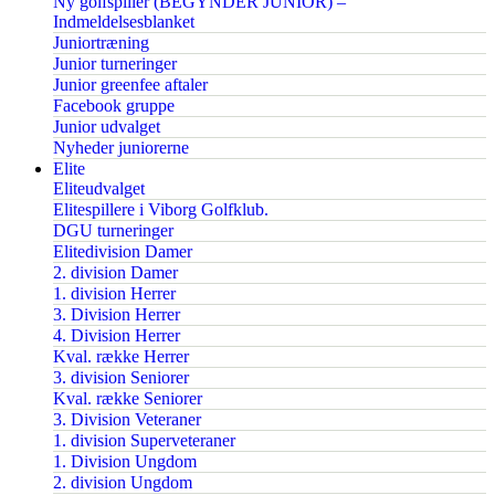
Ny golfspiller (BEGYNDER JUNIOR) –
Indmeldelsesblanket
Juniortræning
Junior turneringer
Junior greenfee aftaler
Facebook gruppe
Junior udvalget
Nyheder juniorerne
Elite
Eliteudvalget
Elitespillere i Viborg Golfklub.
DGU turneringer
Elitedivision Damer
2. division Damer
1. division Herrer
3. Division Herrer
4. Division Herrer
Kval. række Herrer
3. division Seniorer
Kval. række Seniorer
3. Division Veteraner
1. division Superveteraner
1. Division Ungdom
2. division Ungdom