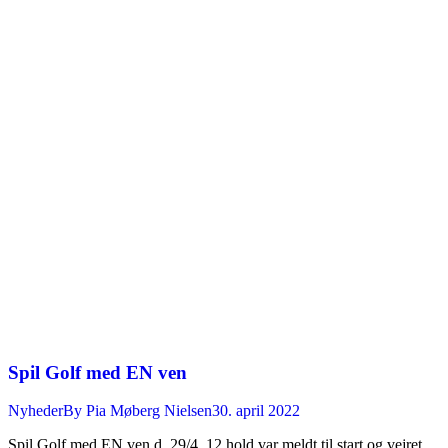
Spil Golf med EN ven
Nyheder
By
Pia Møberg Nielsen
30. april 2022
Spil Golf med EN ven d. 29/4. 12 hold var meldt til start og vejret