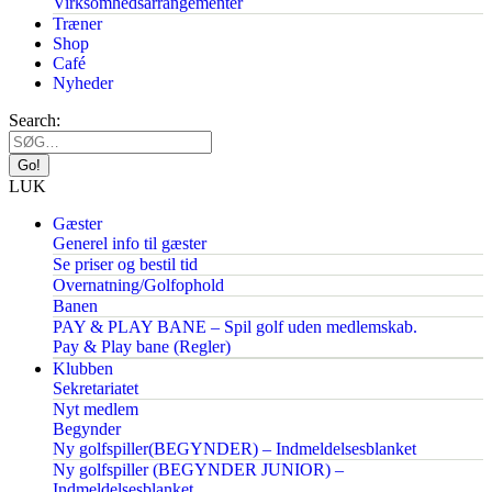
Virksomhedsarrangementer
Træner
Shop
Café
Nyheder
Search:
LUK
Gæster
Generel info til gæster
Se priser og bestil tid
Overnatning/Golfophold
Banen
PAY & PLAY BANE – Spil golf uden medlemskab.
Pay & Play bane (Regler)
Klubben
Sekretariatet
Nyt medlem
Begynder
Ny golfspiller(BEGYNDER) – Indmeldelsesblanket
Ny golfspiller (BEGYNDER JUNIOR) –
Indmeldelsesblanket