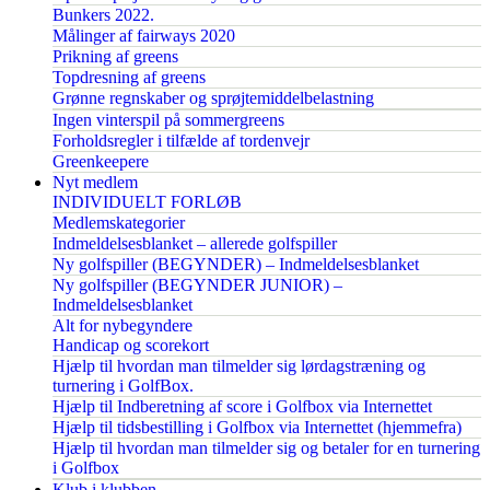
Bunkers 2022.
Målinger af fairways 2020
Prikning af greens
Topdresning af greens
Grønne regnskaber og sprøjtemiddelbelastning
Ingen vinterspil på sommergreens
Forholdsregler i tilfælde af tordenvejr
Greenkeepere
Nyt medlem
INDIVIDUELT FORLØB
Medlemskategorier
Indmeldelsesblanket – allerede golfspiller
Ny golfspiller (BEGYNDER) – Indmeldelsesblanket
Ny golfspiller (BEGYNDER JUNIOR) –
Indmeldelsesblanket
Alt for nybegyndere
Handicap og scorekort
Hjælp til hvordan man tilmelder sig lørdagstræning og
turnering i GolfBox.
Hjælp til Indberetning af score i Golfbox via Internettet
Hjælp til tidsbestilling i Golfbox via Internettet (hjemmefra)
Hjælp til hvordan man tilmelder sig og betaler for en turnering
i Golfbox
Klub i klubben