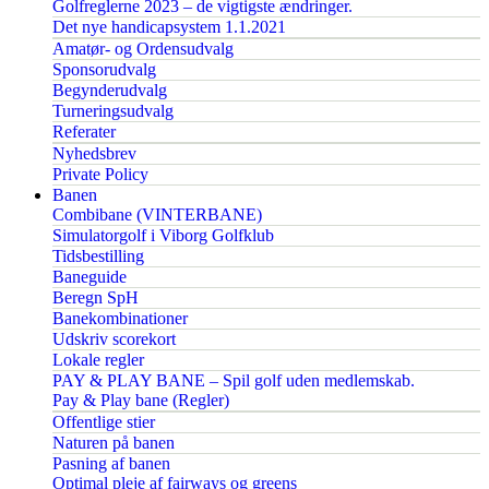
Golfreglerne 2023 – de vigtigste ændringer.
Det nye handicapsystem 1.1.2021
Amatør- og Ordensudvalg
Sponsorudvalg
Begynderudvalg
Turneringsudvalg
Referater
Nyhedsbrev
Private Policy
Banen
Combibane (VINTERBANE)
Simulatorgolf i Viborg Golfklub
Tidsbestilling
Baneguide
Beregn SpH
Banekombinationer
Udskriv scorekort
Lokale regler
PAY & PLAY BANE – Spil golf uden medlemskab.
Pay & Play bane (Regler)
Offentlige stier
Naturen på banen
Pasning af banen
Optimal pleje af fairways og greens