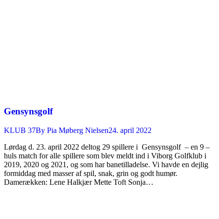
Gensynsgolf
KLUB 37
By
Pia Møberg Nielsen
24. april 2022
Lørdag d. 23. april 2022 deltog 29 spillere i Gensynsgolf – en 9 –
huls match for alle spillere som blev meldt ind i Viborg Golfklub i
2019, 2020 og 2021, og som har banetilladelse. Vi havde en dejlig
formiddag med masser af spil, snak, grin og godt humør.
Damerækken: Lene Halkjær Mette Toft Sonja…