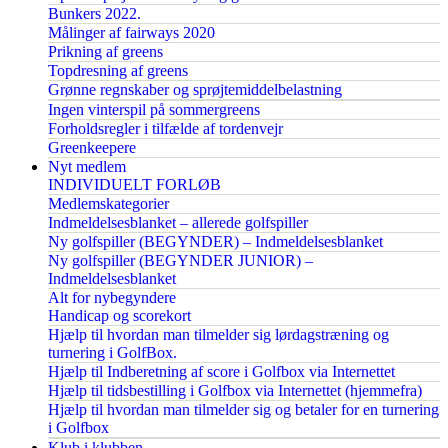
Bunkers 2022.
Målinger af fairways 2020
Prikning af greens
Topdresning af greens
Grønne regnskaber og sprøjtemiddelbelastning
Ingen vinterspil på sommergreens
Forholdsregler i tilfælde af tordenvejr
Greenkeepere
Nyt medlem
INDIVIDUELT FORLØB
Medlemskategorier
Indmeldelsesblanket – allerede golfspiller
Ny golfspiller (BEGYNDER) – Indmeldelsesblanket
Ny golfspiller (BEGYNDER JUNIOR) –
Indmeldelsesblanket
Alt for nybegyndere
Handicap og scorekort
Hjælp til hvordan man tilmelder sig lørdagstræning og
turnering i GolfBox.
Hjælp til Indberetning af score i Golfbox via Internettet
Hjælp til tidsbestilling i Golfbox via Internettet (hjemmefra)
Hjælp til hvordan man tilmelder sig og betaler for en turnering
i Golfbox
Klub i klubben