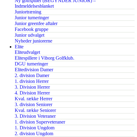
Ny golfspiller (BEGYNDER JUNIOR) –
Indmeldelsesblanket
Juniortræning
Junior turneringer
Junior greenfee aftaler
Facebook gruppe
Junior udvalget
Nyheder juniorerne
Elite
Eliteudvalget
Elitespillere i Viborg Golfklub.
DGU turneringer
Elitedivision Damer
2. division Damer
1. division Herrer
3. Division Herrer
4. Division Herrer
Kval. række Herrer
3. division Seniorer
Kval. række Seniorer
3. Division Veteraner
1. division Superveteraner
1. Division Ungdom
2. division Ungdom