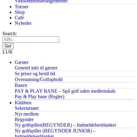
Virksomhedsarrangementer
Træner
Shop
Café
Nyheder
Search:
LUK
Gæster
Generel info til gæster
Se priser og bestil tid
Overnatning/Golfophold
Banen
PAY & PLAY BANE – Spil golf uden medlemskab.
Pay & Play bane (Regler)
Klubben
Sekretariatet
Nyt medlem
Begynder
Ny golfspiller(BEGYNDER) – Indmeldelsesblanket
Ny golfspiller (BEGYNDER JUNIOR) –
Indmeldelsesblanket