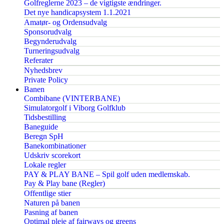
Golfreglerne 2023 – de vigtigste ændringer.
Det nye handicapsystem 1.1.2021
Amatør- og Ordensudvalg
Sponsorudvalg
Begynderudvalg
Turneringsudvalg
Referater
Nyhedsbrev
Private Policy
Banen
Combibane (VINTERBANE)
Simulatorgolf i Viborg Golfklub
Tidsbestilling
Baneguide
Beregn SpH
Banekombinationer
Udskriv scorekort
Lokale regler
PAY & PLAY BANE – Spil golf uden medlemskab.
Pay & Play bane (Regler)
Offentlige stier
Naturen på banen
Pasning af banen
Optimal pleje af fairways og greens