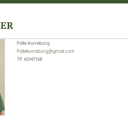
NER
Palle Korreborg
Pallekorreborg@gmail.com
Tlf. 60147168