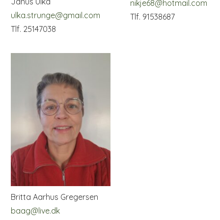
Janus Ulka
nikje68@hotmail.com
ulka.strunge@gmail.com
Tlf. 91538687
Tlf. 25147038
Britta Aarhus Gregersen
baag@live.dk