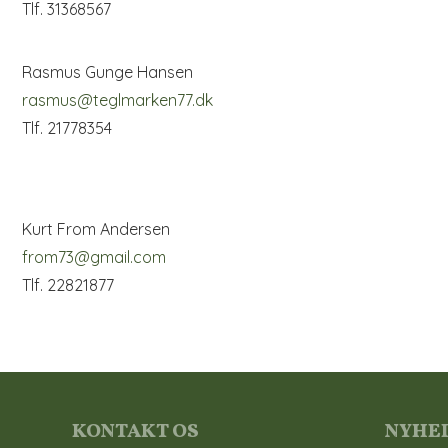
Tlf. 31368567
Rasmus Gunge Hansen
rasmus@teglmarken77.dk
Tlf. 21778354
Kurt From Andersen
from73@gmail.com
Tlf. 22821877
KONTAKT OS
NYHE