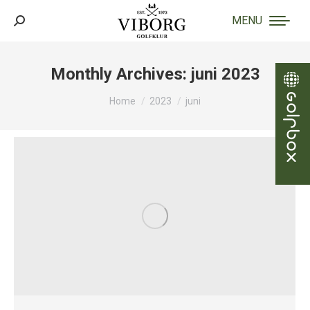
MENU
Search:
Monthly Archives:
juni 2023
You are here:
Home
2023
juni