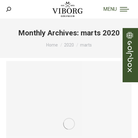
MENU
Search:
Monthly Archives:
marts 2020
You are here:
Home
2020
marts