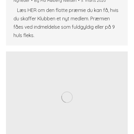
Nyheder
By
Pia Møberg Nielsen
5. marts 2020
Læs HER om den flotte præmie du kan få, hvis
du skaffer Klubben et nyt medlem. Præmien
fåes ved indmeldelse som fuldgyldig eller på 9
huls fleks.