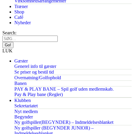
Virksomhedsarrangementer
Træner
Shop
Café
Nyheder
Search:
LUK
Gæster
Generel info til gæster
Se priser og bestil tid
Overnatning/Golfophold
Banen
PAY & PLAY BANE – Spil golf uden medlemskab.
Pay & Play bane (Regler)
Klubben
Sekretariatet
Nyt medlem
Begynder
Ny golfspiller(BEGYNDER) – Indmeldelsesblanket
Ny golfspiller (BEGYNDER JUNIOR) –
Indmeldelsesblanket