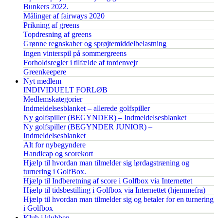
Bunkers 2022.
Målinger af fairways 2020
Prikning af greens
Topdresning af greens
Grønne regnskaber og sprøjtemiddelbelastning
Ingen vinterspil på sommergreens
Forholdsregler i tilfælde af tordenvejr
Greenkeepere
Nyt medlem
INDIVIDUELT FORLØB
Medlemskategorier
Indmeldelsesblanket – allerede golfspiller
Ny golfspiller (BEGYNDER) – Indmeldelsesblanket
Ny golfspiller (BEGYNDER JUNIOR) –
Indmeldelsesblanket
Alt for nybegyndere
Handicap og scorekort
Hjælp til hvordan man tilmelder sig lørdagstræning og
turnering i GolfBox.
Hjælp til Indberetning af score i Golfbox via Internettet
Hjælp til tidsbestilling i Golfbox via Internettet (hjemmefra)
Hjælp til hvordan man tilmelder sig og betaler for en turnering
i Golfbox
Klub i klubben