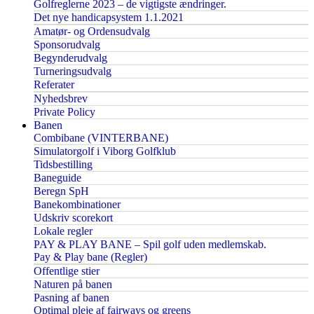
Golfreglerne 2023 – de vigtigste ændringer.
Det nye handicapsystem 1.1.2021
Amatør- og Ordensudvalg
Sponsorudvalg
Begynderudvalg
Turneringsudvalg
Referater
Nyhedsbrev
Private Policy
Banen
Combibane (VINTERBANE)
Simulatorgolf i Viborg Golfklub
Tidsbestilling
Baneguide
Beregn SpH
Banekombinationer
Udskriv scorekort
Lokale regler
PAY & PLAY BANE – Spil golf uden medlemskab.
Pay & Play bane (Regler)
Offentlige stier
Naturen på banen
Pasning af banen
Optimal pleje af fairways og greens