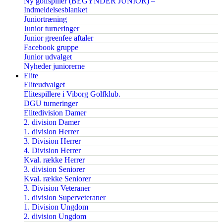
Ny golfspiller (BEGYNDER JUNIOR) –
Indmeldelsesblanket
Juniortræning
Junior turneringer
Junior greenfee aftaler
Facebook gruppe
Junior udvalget
Nyheder juniorerne
Elite
Eliteudvalget
Elitespillere i Viborg Golfklub.
DGU turneringer
Elitedivision Damer
2. division Damer
1. division Herrer
3. Division Herrer
4. Division Herrer
Kval. række Herrer
3. division Seniorer
Kval. række Seniorer
3. Division Veteraner
1. division Superveteraner
1. Division Ungdom
2. division Ungdom