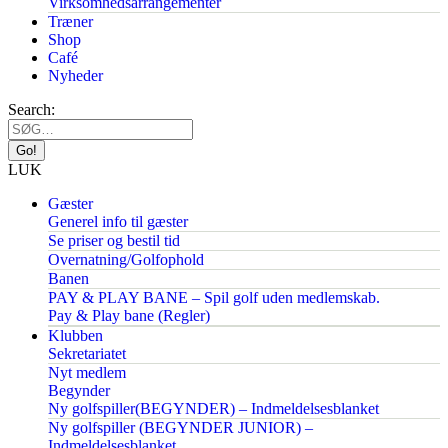
Virksomhedsarrangementer
Træner
Shop
Café
Nyheder
Search:
LUK
Gæster
Generel info til gæster
Se priser og bestil tid
Overnatning/Golfophold
Banen
PAY & PLAY BANE – Spil golf uden medlemskab.
Pay & Play bane (Regler)
Klubben
Sekretariatet
Nyt medlem
Begynder
Ny golfspiller(BEGYNDER) – Indmeldelsesblanket
Ny golfspiller (BEGYNDER JUNIOR) –
Indmeldelsesblanket