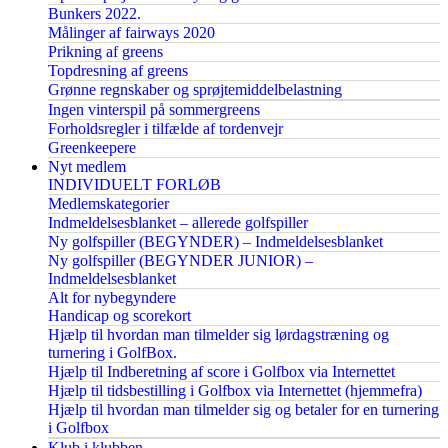
Bunkers 2022.
Målinger af fairways 2020
Prikning af greens
Topdresning af greens
Grønne regnskaber og sprøjtemiddelbelastning
Ingen vinterspil på sommergreens
Forholdsregler i tilfælde af tordenvejr
Greenkeepere
Nyt medlem
INDIVIDUELT FORLØB
Medlemskategorier
Indmeldelsesblanket – allerede golfspiller
Ny golfspiller (BEGYNDER) – Indmeldelsesblanket
Ny golfspiller (BEGYNDER JUNIOR) –
Indmeldelsesblanket
Alt for nybegyndere
Handicap og scorekort
Hjælp til hvordan man tilmelder sig lørdagstræning og
turnering i GolfBox.
Hjælp til Indberetning af score i Golfbox via Internettet
Hjælp til tidsbestilling i Golfbox via Internettet (hjemmefra)
Hjælp til hvordan man tilmelder sig og betaler for en turnering
i Golfbox
Klub i klubben