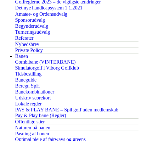
Golfreglerne 2023 – de vigtigste ændringer.
Det nye handicapsystem 1.1.2021
Amatør- og Ordensudvalg
Sponsorudvalg
Begynderudvalg
Turneringsudvalg
Referater
Nyhedsbrev
Private Policy
Banen
Combibane (VINTERBANE)
Simulatorgolf i Viborg Golfklub
Tidsbestilling
Baneguide
Beregn SpH
Banekombinationer
Udskriv scorekort
Lokale regler
PAY & PLAY BANE – Spil golf uden medlemskab.
Pay & Play bane (Regler)
Offentlige stier
Naturen på banen
Pasning af banen
Optimal pleje af fairways og greens