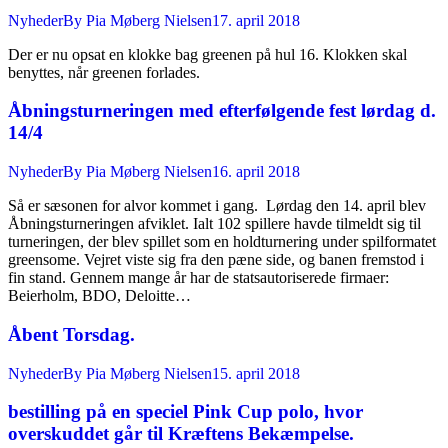
Nyheder
By
Pia Møberg Nielsen
17. april 2018
Der er nu opsat en klokke bag greenen på hul 16. Klokken skal
benyttes, når greenen forlades.
Åbningsturneringen med efterfølgende fest lørdag d.
14/4
Nyheder
By
Pia Møberg Nielsen
16. april 2018
Så er sæsonen for alvor kommet i gang. Lørdag den 14. april blev
Åbningsturneringen afviklet. Ialt 102 spillere havde tilmeldt sig til
turneringen, der blev spillet som en holdturnering under spilformatet
greensome. Vejret viste sig fra den pæne side, og banen fremstod i
fin stand. Gennem mange år har de statsautoriserede firmaer:
Beierholm, BDO, Deloitte…
Åbent Torsdag.
Nyheder
By
Pia Møberg Nielsen
15. april 2018
bestilling på en speciel Pink Cup polo, hvor
overskuddet går til Kræftens Bekæmpelse.