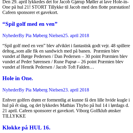
Den 29. april lykkedes det for Jacob Gjørup Møller at lave Hole-in-
One på hul 21! STORT Tillykke til Jacob med den flotte præstation!
Cafeen sponsorer et gavekort.
“Spil golf med en ven”
Nyheder
By
Pia Møberg Nielsen
25. april 2018
“Spil golf med en ven” blev afviklet i fantastisk godt vejr. 48 spillere
deltog,,som alle fik en sandwich med på banen. Præmien blev
vundet af Børge Pedersen / Dan Pedersen – 30 point Præmien blev
vundet af Peder Sørensen / Rune Papsø – 26 point Præmien blev
vundet af Henrik Pedersen / Jacob Toft Falden…
Hole in One.
Nyheder
By
Pia Møberg Nielsen
23. april 2018
Enhver golfers drøm er formentlig at kunne få den lille hvide kugle i
hul på ét slag, og det lykkedes Mathias Thybo på hul 14 i lørdags d.
21 april. Cafeen sponsorer et gavekort. Viborg Golfklub ønsker
TILLYKKE
Klokke på HUL 16.