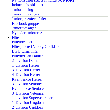
Ny golfspiller (BEGYNDER JUNIOR) –
Indmeldelsesblanket
Juniortræning
Junior turneringer
Junior greenfee aftaler
Facebook gruppe
Junior udvalget
Nyheder juniorerne
Elite
Eliteudvalget
Elitespillere i Viborg Golfklub.
DGU turneringer
Elitedivision Damer
2. division Damer
1. division Herrer
3. Division Herrer
4. Division Herrer
Kval. række Herrer
3. division Seniorer
Kval. række Seniorer
3. Division Veteraner
1. division Superveteraner
1. Division Ungdom
2. division Ungdom