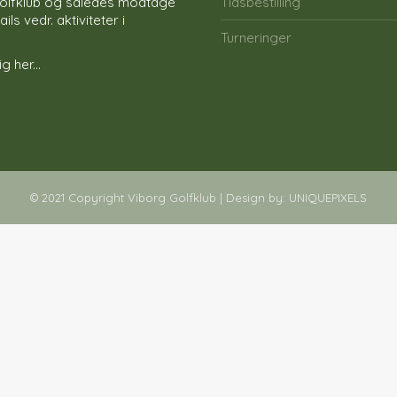
olfklub og således modtage
Tidsbestilling
ls vedr. aktiviteter i
Turneringer
g her...
© 2021 Copyright Viborg Golfklub | Design by:
UNIQUEPIXELS