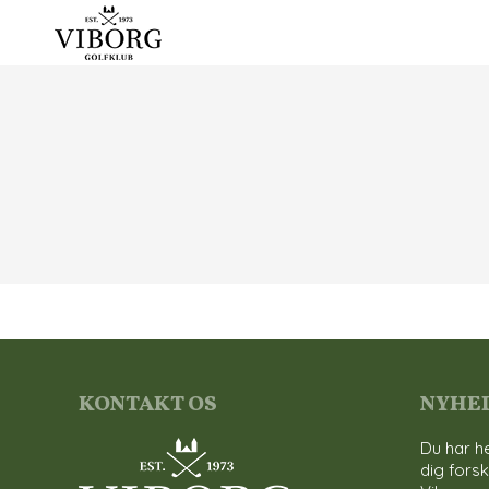
KONTAKT OS
NYHE
Du har he
dig forsk