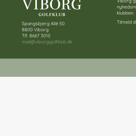
Viborg g
nyhedsmai
klubben.
Tilmeld di
Spangsbjerg Allé 50
8800 Viborg
Tlf. 8667 3010
mail@viborggolfklub.dk