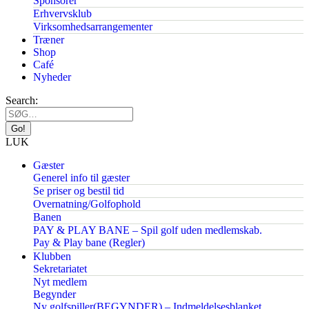
Sponsorer
Erhvervsklub
Virksomhedsarrangementer
Træner
Shop
Café
Nyheder
Search:
LUK
Gæster
Generel info til gæster
Se priser og bestil tid
Overnatning/Golfophold
Banen
PAY & PLAY BANE – Spil golf uden medlemskab.
Pay & Play bane (Regler)
Klubben
Sekretariatet
Nyt medlem
Begynder
Ny golfspiller(BEGYNDER) – Indmeldelsesblanket