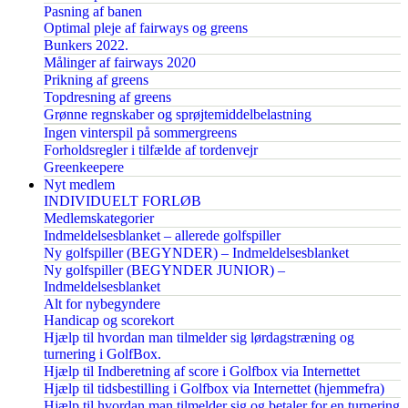
Pasning af banen
Optimal pleje af fairways og greens
Bunkers 2022.
Målinger af fairways 2020
Prikning af greens
Topdresning af greens
Grønne regnskaber og sprøjtemiddelbelastning
Ingen vinterspil på sommergreens
Forholdsregler i tilfælde af tordenvejr
Greenkeepere
Nyt medlem
INDIVIDUELT FORLØB
Medlemskategorier
Indmeldelsesblanket – allerede golfspiller
Ny golfspiller (BEGYNDER) – Indmeldelsesblanket
Ny golfspiller (BEGYNDER JUNIOR) –
Indmeldelsesblanket
Alt for nybegyndere
Handicap og scorekort
Hjælp til hvordan man tilmelder sig lørdagstræning og
turnering i GolfBox.
Hjælp til Indberetning af score i Golfbox via Internettet
Hjælp til tidsbestilling i Golfbox via Internettet (hjemmefra)
Hjælp til hvordan man tilmelder sig og betaler for en turnering