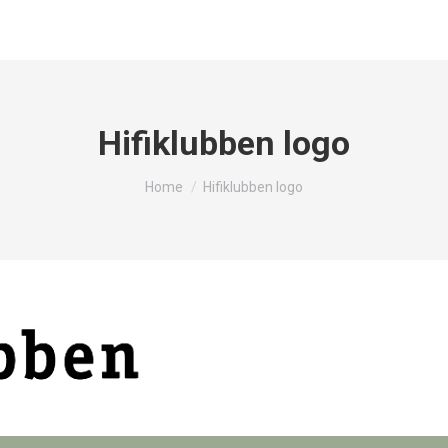
Hifiklubben logo
You are here:
Home
Hifiklubben logo