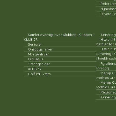
Referater
Nyhedsbr
Private Po
KLUB I KLUBBEN
Samlet oversigt over Klubber i Klubben +
Turnering
KLUB 37.
Hjælp til
betaler for 
Seniorer
Hjælp til
Onsdagsherrer
turnering i 
Morgenfruer
tilmeldingsfr
Old Boys
Fyraftens
Tirsdagspiger
torsdag.
KLUB 37
Mørup Cu
Golf På Tværs.
Mathias Ure
Mørup Cu
Mathias Ure
Regionsg
Turnering