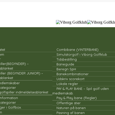
KLUBBEN
BANEN
atet
Combibane (VINTERBANE)
lem
Simulatorgolf i Viborg Golfklub
r
Tidsbestilling
iller(BEGYNDER) –
Baneguide
sblanket
Beregn SpH
piller (BEGYNDER JUNIOR) –
Banekombinationer
sblanket
Udskriv scorekort
edlemskaber
Lokale regler
ategorier
PAY & PLAY BANE – Spil golf uden
golfspiller indmeldelsesblanket
medlemskab.
nformation
Pay & Play bane (Regler)
ategorier
Offentlige stier
ger i Golfbox.
Naturen på banen
um
Pasning af banen