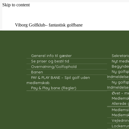
Skip to content
Viborg Golfklub
– fantastisk golfbane
GÆSTER
Generel info til gæster
Sekretari
Se priser og bestil tid
Nyt med
Begynde
Overnatning/Golfophold
Ny golfsp
Banen
Indmeldelse
PAY & PLAY BANE – Spil golf uden
Ny golfs
medlemskab.
Indmeldelse
Pay & Play bane (Regler)
Øvet – m
Medlemsk
Allerede 
Medlemsi
Medlemsk
Vejlednin
Lockerr