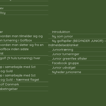
ev
licy
TURNERINGER
JUNIOR
er
Introduktion
 hvordan man tilmelder sig og
Ny som junior
en turnering i Golfbox
Ny golfspiller (BEGYNDER JUNIOR) –
 hvordan man sletter sig fra en
Indmeldelsesblanket
Golfbox inden sidste
Juniortræning
ist.
Junior turneringer
golf (9 huls turnering) hver
Junior greenfee aftaler
Facebook gruppe
p i samarbejde med Sct.
Junior udvalget
 og Guld
Nyheder juniorerne
p i samarbejde med Sct.
 og Guld – Nærmest flaget
olf Danmark
sbetingelser