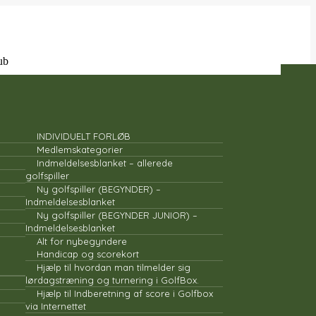
NYT MEDLEM
INDIVIDUELT FORLØB
Medlemskategorier
Indmeldelsesblanket – allerede
golfspiller
Ny golfspiller (BEGYNDER) –
Indmeldelsesblanket
Ny golfspiller (BEGYNDER JUNIOR) –
Indmeldelsesblanket
Alt for nybegyndere
Handicap og scorekort
Hjælp til hvordan man tilmelder sig
lørdagstræning og turnering i GolfBox.
Hjælp til Indberetning af score i Golfbox
via Internettet