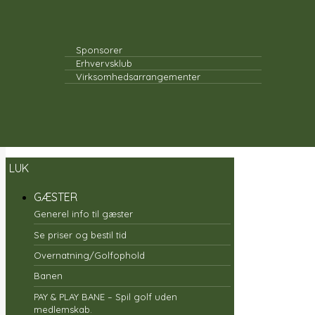
SPONSORER
TRÆNER
Sponsorer
Erhvervsklub
Virksomhedsarrangementer
LUK
GÆSTER
Generel info til gæster
Se priser og bestil tid
Overnatning/Golfophold
Banen
PAY & PLAY BANE – Spil golf uden
medlemskab.