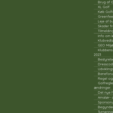
Brug af 
XL Golf
Køb Gol
Greenfee
Leje af 
Skader fr
Tilmelding
Info om 
Klubvedt
GEO Miljø
Klubbens
2023
Bestyrels
Dresscode
Udvikling
Banefor
Regel og
Golfregle
ændringer.
Det nye h
Amatør- 
Sponsoru
Begynde
Turnerin