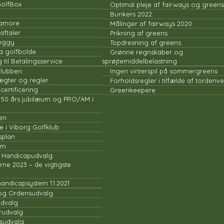
GolfBox
Optimal pleje af fairways og greens
Bunkers 2022.
famore
Målinger af fairways 2020
aftaler
Prikning af greens
buggy
Topdresning af greens
a golfbolde
Grønne regnskaber og
 til Betalingsservice
sprøjtemiddelbelastning
klubben
Ingen vinterspil på sommergreens
ægter og regler
Forholdsregler i tilfælde af tordenve
certificering
Greenkeepere
 50 års jubilæum og PRO/AM i
en
 i Viborg Golfklub
splan
um
 Handicapudvalg.
rne 2023 – de vigtigste
andicapsystem 1.1.2021
og Ordensudvalg
dvalg
rudvalg
gsudvalg