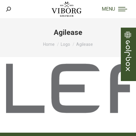
MENU
Search:
Agilease
You are here:
Home
Logo
Agilease