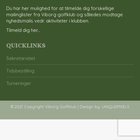
Du har her mulighed for at tilmelde dig forskellige
mailinglister fra Viborg golfklub og således modtage
nyhedsmails vedr. aktiviteter i klubben.
Tilmeld dig her...
QUICKLINKS
Sekretariatet
Tidsbestilling
Turneringer
© 2021 Copyright Viborg Golfklub | Design by:
UNIQUEPIXELS