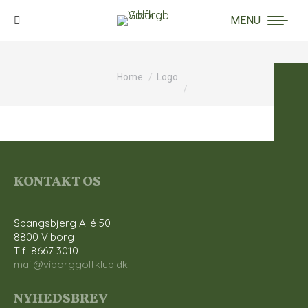
MENU
Search:
You are here:
Home
Logo
KONTAKT OS
Spangsbjerg Allé 50
8800 Viborg
Tlf. 8667 3010
mail@viborggolfklub.dk
NYHEDSBREV