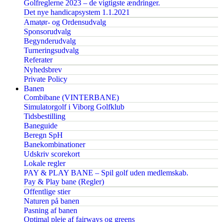
Golfreglerne 2023 – de vigtigste ændringer.
Det nye handicapsystem 1.1.2021
Amatør- og Ordensudvalg
Sponsorudvalg
Begynderudvalg
Turneringsudvalg
Referater
Nyhedsbrev
Private Policy
Banen
Combibane (VINTERBANE)
Simulatorgolf i Viborg Golfklub
Tidsbestilling
Baneguide
Beregn SpH
Banekombinationer
Udskriv scorekort
Lokale regler
PAY & PLAY BANE – Spil golf uden medlemskab.
Pay & Play bane (Regler)
Offentlige stier
Naturen på banen
Pasning af banen
Optimal pleje af fairways og greens