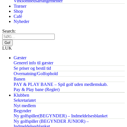
Virksomhedsarrangementer
Træner
Shop
Café
Nyheder
Search:
LUK
Gæster
Generel info til gæster
Se priser og bestil tid
Overnatning/Golfophold
Banen
PAY & PLAY BANE – Spil golf uden medlemskab.
Pay & Play bane (Regler)
Klubben
Sekretariatet
Nyt medlem
Begynder
Ny golfspiller(BEGYNDER) – Indmeldelsesblanket
Ny golfspiller (BEGYNDER JUNIOR) –
Indmeldelsesblanket