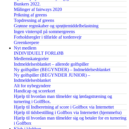
Bunkers 2022.
Målinger af fairways 2020
Prikning af greens
Topdresning af greens
Grønne regnskaber og sprøjtemiddelbelastning
Ingen vinterspil på sommergreens
Forholdsregler i tilfælde af tordenvejr
Greenkeepere
Nyt medlem
INDIVIDUELT FORLØB
Medlemskategorier
Indmeldelsesblanket – allerede golfspiller
Ny golfspiller (BEGYNDER) – Indmeldelsesblanket
Ny golfspiller (BEGYNDER JUNIOR) –
Indmeldelsesblanket
Alt for nybegyndere
Handicap og scorekort
Hjælp til hvordan man tilmelder sig lørdagstræning og
turnering i GolfBox.
Hjælp til Indberetning af score i Golfbox via Internettet
Hjælp til tidsbestilling i Golfbox via Internettet (hjemmefra)
Hjælp til hvordan man tilmelder sig og betaler for en turnering
i Golfbox
Klub i klubben