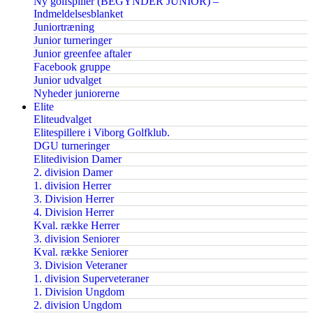
Ny golfspiller (BEGYNDER JUNIOR) –
Indmeldelsesblanket
Juniortræning
Junior turneringer
Junior greenfee aftaler
Facebook gruppe
Junior udvalget
Nyheder juniorerne
Elite
Eliteudvalget
Elitespillere i Viborg Golfklub.
DGU turneringer
Elitedivision Damer
2. division Damer
1. division Herrer
3. Division Herrer
4. Division Herrer
Kval. række Herrer
3. division Seniorer
Kval. række Seniorer
3. Division Veteraner
1. division Superveteraner
1. Division Ungdom
2. division Ungdom