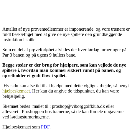
Antallet af nye prøvemedlemmer er imponerende, og vore trænere er
fuldt beskæftiget med at give de nye spillere den grundlæggende
instruktion i spillet.
Som en del af prøveforløbet afvikles der hver lørdag turneringer på
Par 3 banen og på ugens 9 hullers bane.
Begge steder er der brug for hjælpere, som kan vejlede de nye
spillere i, hvordan man kommer sikkert rundt på banen, og
opretholder et godt flow i spillet.
Hvis du kan afse tid til at hjælpe med dette vigtige arbejde, så benyt
hjælpeskemaet
.
Her kan du angive de tidspunkter, du kan være
behjælpelig.
Skemaet bedes mailet til : proshop@viborggolfklub.dk eller
afleveret i Proshoppen hos trænerne, så de kan fordele opgaverne
ved lørdagsturneringerne.
Hjælpeskemaet som
PDF
.