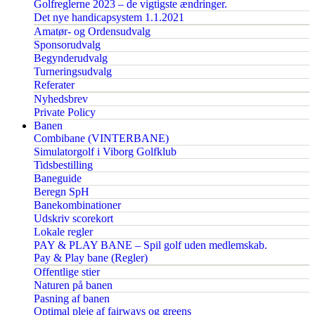
Golfreglerne 2023 – de vigtigste ændringer.
Det nye handicapsystem 1.1.2021
Amatør- og Ordensudvalg
Sponsorudvalg
Begynderudvalg
Turneringsudvalg
Referater
Nyhedsbrev
Private Policy
Banen
Combibane (VINTERBANE)
Simulatorgolf i Viborg Golfklub
Tidsbestilling
Baneguide
Beregn SpH
Banekombinationer
Udskriv scorekort
Lokale regler
PAY & PLAY BANE – Spil golf uden medlemskab.
Pay & Play bane (Regler)
Offentlige stier
Naturen på banen
Pasning af banen
Optimal pleje af fairways og greens