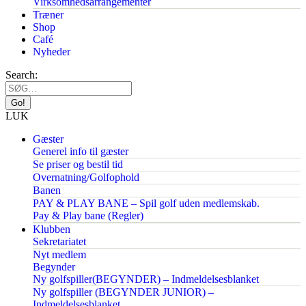
Virksomhedsarrangementer
Træner
Shop
Café
Nyheder
Search:
LUK
Gæster
Generel info til gæster
Se priser og bestil tid
Overnatning/Golfophold
Banen
PAY & PLAY BANE – Spil golf uden medlemskab.
Pay & Play bane (Regler)
Klubben
Sekretariatet
Nyt medlem
Begynder
Ny golfspiller(BEGYNDER) – Indmeldelsesblanket
Ny golfspiller (BEGYNDER JUNIOR) –
Indmeldelsesblanket