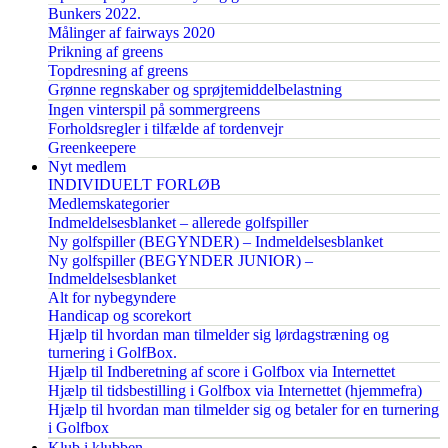
Bunkers 2022.
Målinger af fairways 2020
Prikning af greens
Topdresning af greens
Grønne regnskaber og sprøjtemiddelbelastning
Ingen vinterspil på sommergreens
Forholdsregler i tilfælde af tordenvejr
Greenkeepere
Nyt medlem
INDIVIDUELT FORLØB
Medlemskategorier
Indmeldelsesblanket – allerede golfspiller
Ny golfspiller (BEGYNDER) – Indmeldelsesblanket
Ny golfspiller (BEGYNDER JUNIOR) –
Indmeldelsesblanket
Alt for nybegyndere
Handicap og scorekort
Hjælp til hvordan man tilmelder sig lørdagstræning og
turnering i GolfBox.
Hjælp til Indberetning af score i Golfbox via Internettet
Hjælp til tidsbestilling i Golfbox via Internettet (hjemmefra)
Hjælp til hvordan man tilmelder sig og betaler for en turnering
i Golfbox
Klub i klubben