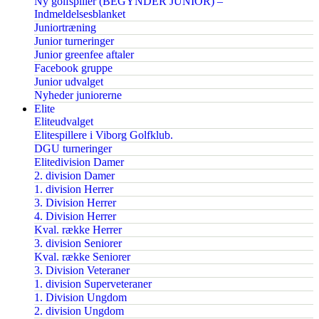
Ny golfspiller (BEGYNDER JUNIOR) –
Indmeldelsesblanket
Juniortræning
Junior turneringer
Junior greenfee aftaler
Facebook gruppe
Junior udvalget
Nyheder juniorerne
Elite
Eliteudvalget
Elitespillere i Viborg Golfklub.
DGU turneringer
Elitedivision Damer
2. division Damer
1. division Herrer
3. Division Herrer
4. Division Herrer
Kval. række Herrer
3. division Seniorer
Kval. række Seniorer
3. Division Veteraner
1. division Superveteraner
1. Division Ungdom
2. division Ungdom