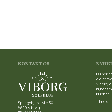
KONTAKT OS
NYHE
Du har he
dig forsk
Viborg g
nyhedsmai
klubben.
Tilmeld di
Spangsbjerg Allé 50
8800 Viborg