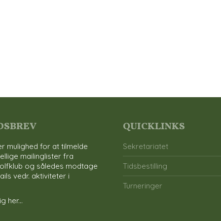
DSBREV
QUICKLINKS
r mulighed for at tilmelde
Sekretariatet
ellige mailinglister fra
olfklub og således modtage
Tidsbestilling
ls vedr. aktiviteter i
Turneringer
g her...