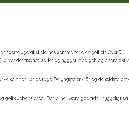
n første uge af skolernes sommerferie en golflejr. Over 3
iver der trænet, spillet og hygget med golf og andre aktivi
e er velkomne til at deltage. De yngste er 6 år og de ældste om
 på golfklubbens areal. Der vil her være god tid til hyggeligt s