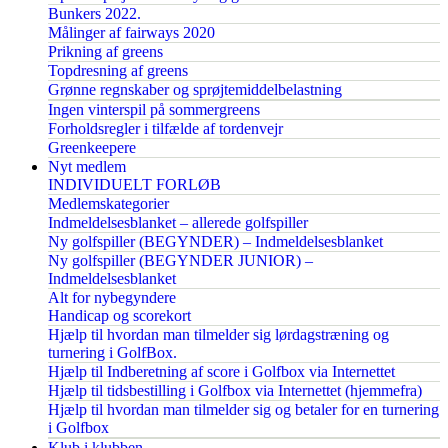
Bunkers 2022.
Målinger af fairways 2020
Prikning af greens
Topdresning af greens
Grønne regnskaber og sprøjtemiddelbelastning
Ingen vinterspil på sommergreens
Forholdsregler i tilfælde af tordenvejr
Greenkeepere
Nyt medlem
INDIVIDUELT FORLØB
Medlemskategorier
Indmeldelsesblanket – allerede golfspiller
Ny golfspiller (BEGYNDER) – Indmeldelsesblanket
Ny golfspiller (BEGYNDER JUNIOR) –
Indmeldelsesblanket
Alt for nybegyndere
Handicap og scorekort
Hjælp til hvordan man tilmelder sig lørdagstræning og
turnering i GolfBox.
Hjælp til Indberetning af score i Golfbox via Internettet
Hjælp til tidsbestilling i Golfbox via Internettet (hjemmefra)
Hjælp til hvordan man tilmelder sig og betaler for en turnering
i Golfbox
Klub i klubben