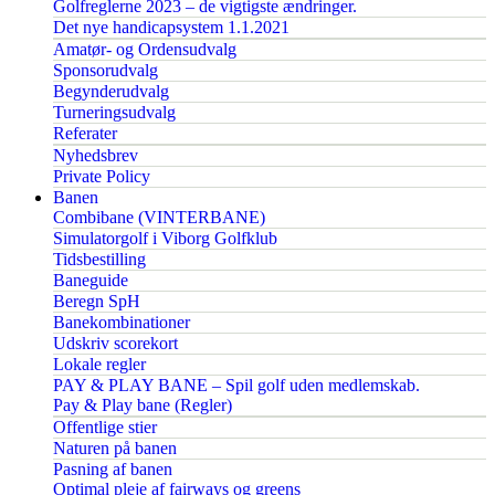
Golfreglerne 2023 – de vigtigste ændringer.
Det nye handicapsystem 1.1.2021
Amatør- og Ordensudvalg
Sponsorudvalg
Begynderudvalg
Turneringsudvalg
Referater
Nyhedsbrev
Private Policy
Banen
Combibane (VINTERBANE)
Simulatorgolf i Viborg Golfklub
Tidsbestilling
Baneguide
Beregn SpH
Banekombinationer
Udskriv scorekort
Lokale regler
PAY & PLAY BANE – Spil golf uden medlemskab.
Pay & Play bane (Regler)
Offentlige stier
Naturen på banen
Pasning af banen
Optimal pleje af fairways og greens