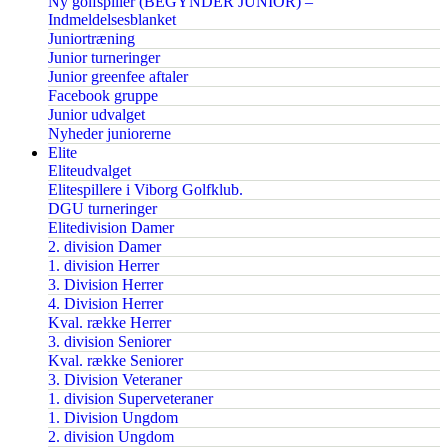
Ny golfspiller (BEGYNDER JUNIOR) –
Indmeldelsesblanket
Juniortræning
Junior turneringer
Junior greenfee aftaler
Facebook gruppe
Junior udvalget
Nyheder juniorerne
Elite
Eliteudvalget
Elitespillere i Viborg Golfklub.
DGU turneringer
Elitedivision Damer
2. division Damer
1. division Herrer
3. Division Herrer
4. Division Herrer
Kval. række Herrer
3. division Seniorer
Kval. række Seniorer
3. Division Veteraner
1. division Superveteraner
1. Division Ungdom
2. division Ungdom