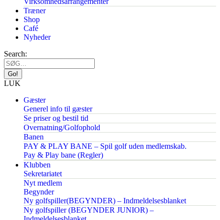
Virksomhedsarrangementer
Træner
Shop
Café
Nyheder
Search:
LUK
Gæster
Generel info til gæster
Se priser og bestil tid
Overnatning/Golfophold
Banen
PAY & PLAY BANE – Spil golf uden medlemskab.
Pay & Play bane (Regler)
Klubben
Sekretariatet
Nyt medlem
Begynder
Ny golfspiller(BEGYNDER) – Indmeldelsesblanket
Ny golfspiller (BEGYNDER JUNIOR) –
Indmeldelsesblanket