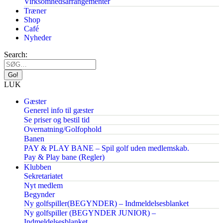
Virksomhedsarrangementer
Træner
Shop
Café
Nyheder
Search:
LUK
Gæster
Generel info til gæster
Se priser og bestil tid
Overnatning/Golfophold
Banen
PAY & PLAY BANE – Spil golf uden medlemskab.
Pay & Play bane (Regler)
Klubben
Sekretariatet
Nyt medlem
Begynder
Ny golfspiller(BEGYNDER) – Indmeldelsesblanket
Ny golfspiller (BEGYNDER JUNIOR) –
Indmeldelsesblanket