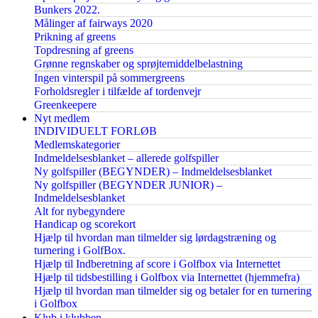
Bunkers 2022.
Målinger af fairways 2020
Prikning af greens
Topdresning af greens
Grønne regnskaber og sprøjtemiddelbelastning
Ingen vinterspil på sommergreens
Forholdsregler i tilfælde af tordenvejr
Greenkeepere
Nyt medlem
INDIVIDUELT FORLØB
Medlemskategorier
Indmeldelsesblanket – allerede golfspiller
Ny golfspiller (BEGYNDER) – Indmeldelsesblanket
Ny golfspiller (BEGYNDER JUNIOR) –
Indmeldelsesblanket
Alt for nybegyndere
Handicap og scorekort
Hjælp til hvordan man tilmelder sig lørdagstræning og
turnering i GolfBox.
Hjælp til Indberetning af score i Golfbox via Internettet
Hjælp til tidsbestilling i Golfbox via Internettet (hjemmefra)
Hjælp til hvordan man tilmelder sig og betaler for en turnering
i Golfbox
Klub i klubben