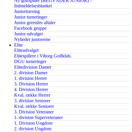
Ny golfspiller (BEGYNDER JUNIOR) –
Indmeldelsesblanket
Juniortræning
Junior turneringer
Junior greenfee aftaler
Facebook gruppe
Junior udvalget
Nyheder juniorerne
Elite
Eliteudvalget
Elitespillere i Viborg Golfklub.
DGU turneringer
Elitedivision Damer
2. division Damer
1. division Herrer
3. Division Herrer
4. Division Herrer
Kval. række Herrer
3. division Seniorer
Kval. række Seniorer
3. Division Veteraner
1. division Superveteraner
1. Division Ungdom
2. division Ungdom