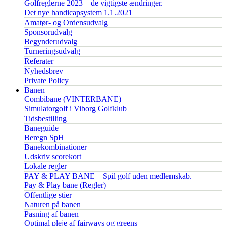
Golfreglerne 2023 – de vigtigste ændringer.
Det nye handicapsystem 1.1.2021
Amatør- og Ordensudvalg
Sponsorudvalg
Begynderudvalg
Turneringsudvalg
Referater
Nyhedsbrev
Private Policy
Banen
Combibane (VINTERBANE)
Simulatorgolf i Viborg Golfklub
Tidsbestilling
Baneguide
Beregn SpH
Banekombinationer
Udskriv scorekort
Lokale regler
PAY & PLAY BANE – Spil golf uden medlemskab.
Pay & Play bane (Regler)
Offentlige stier
Naturen på banen
Pasning af banen
Optimal pleje af fairways og greens