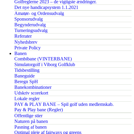
Golfreglerne 2023 – de vigtigste ændringer.
Det nye handicapsystem 1.1.2021
Amatør- og Ordensudvalg
Sponsorudvalg
Begynderudvalg
Turneringsudvalg
Referater
Nyhedsbrev
Private Policy
Banen
Combibane (VINTERBANE)
Simulatorgolf i Viborg Golfklub
Tidsbestilling
Baneguide
Beregn SpH
Banekombinationer
Udskriv scorekort
Lokale regler
PAY & PLAY BANE – Spil golf uden medlemskab.
Pay & Play bane (Regler)
Offentlige stier
Naturen på banen
Pasning af banen
Optimal pleje af fairways og greens