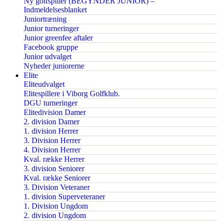
Ny golfspiller (BEGYNDER JUNIOR) –
Indmeldelsesblanket
Juniortræning
Junior turneringer
Junior greenfee aftaler
Facebook gruppe
Junior udvalget
Nyheder juniorerne
Elite
Eliteudvalget
Elitespillere i Viborg Golfklub.
DGU turneringer
Elitedivision Damer
2. division Damer
1. division Herrer
3. Division Herrer
4. Division Herrer
Kval. række Herrer
3. division Seniorer
Kval. række Seniorer
3. Division Veteraner
1. division Superveteraner
1. Division Ungdom
2. division Ungdom