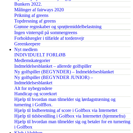
Bunkers 2022.
Målinger af fairways 2020
Prikning af greens
Topdresning af greens
Grønne regnskaber og sprøjtemiddelbelastning
Ingen vinterspil på sommergreens
Forholdsregler i tilfælde af tordenvejr
Greenkeepere
Nyt medlem
INDIVIDUELT FORLØB
Medlemskategorier
Indmeldelsesblanket – allerede golfspiller
Ny golfspiller (BEGYNDER) – Indmeldelsesblanket
Ny golfspiller (BEGYNDER JUNIOR) –
Indmeldelsesblanket
Alt for nybegyndere
Handicap og scorekort
Hjælp til hvordan man tilmelder sig lørdagstræning og
turnering i GolfBox.
Hjælp til Indberetning af score i Golfbox via Internettet
Hjælp til tidsbestilling i Golfbox via Internettet (hjemmefra)
Hjælp til hvordan man tilmelder sig og betaler for en turnering
i Golfbox
Klub i klubben