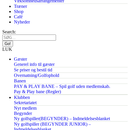
Virksomhedsarrangementer
Træner
Shop
Café
Nyheder
Search:
LUK
Gæster
Generel info til gæster
Se priser og bestil tid
Overnatning/Golfophold
Banen
PAY & PLAY BANE – Spil golf uden medlemskab.
Pay & Play bane (Regler)
Klubben
Sekretariatet
Nyt medlem
Begynder
Ny golfspiller(BEGYNDER) – Indmeldelsesblanket
Ny golfspiller (BEGYNDER JUNIOR) –
Indmeldelsesblanket