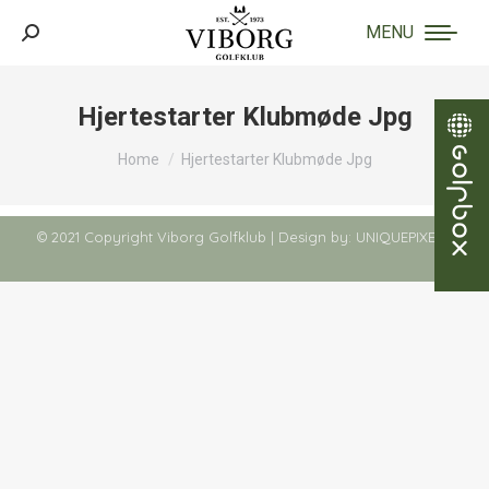
MENU
Search:
Hjertestarter Klubmøde Jpg
You are here:
Home
Hjertestarter Klubmøde Jpg
© 2021 Copyright Viborg Golfklub | Design by:
UNIQUEPIXELS