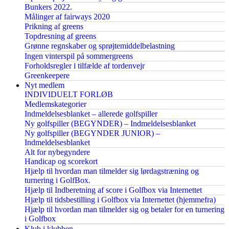
Bunkers 2022.
Målinger af fairways 2020
Prikning af greens
Topdresning af greens
Grønne regnskaber og sprøjtemiddelbelastning
Ingen vinterspil på sommergreens
Forholdsregler i tilfælde af tordenvejr
Greenkeepere
Nyt medlem
INDIVIDUELT FORLØB
Medlemskategorier
Indmeldelsesblanket – allerede golfspiller
Ny golfspiller (BEGYNDER) – Indmeldelsesblanket
Ny golfspiller (BEGYNDER JUNIOR) –
Indmeldelsesblanket
Alt for nybegyndere
Handicap og scorekort
Hjælp til hvordan man tilmelder sig lørdagstræning og
turnering i GolfBox.
Hjælp til Indberetning af score i Golfbox via Internettet
Hjælp til tidsbestilling i Golfbox via Internettet (hjemmefra)
Hjælp til hvordan man tilmelder sig og betaler for en turnering
i Golfbox
Klub i klubben