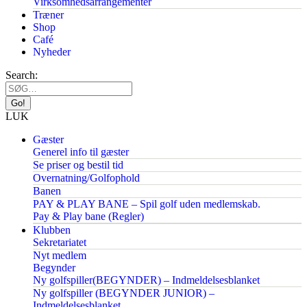
Virksomhedsarrangementer
Træner
Shop
Café
Nyheder
Search:
LUK
Gæster
Generel info til gæster
Se priser og bestil tid
Overnatning/Golfophold
Banen
PAY & PLAY BANE – Spil golf uden medlemskab.
Pay & Play bane (Regler)
Klubben
Sekretariatet
Nyt medlem
Begynder
Ny golfspiller(BEGYNDER) – Indmeldelsesblanket
Ny golfspiller (BEGYNDER JUNIOR) –
Indmeldelsesblanket