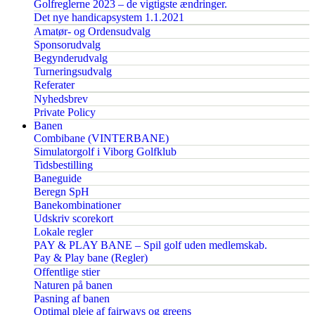
Golfreglerne 2023 – de vigtigste ændringer.
Det nye handicapsystem 1.1.2021
Amatør- og Ordensudvalg
Sponsorudvalg
Begynderudvalg
Turneringsudvalg
Referater
Nyhedsbrev
Private Policy
Banen
Combibane (VINTERBANE)
Simulatorgolf i Viborg Golfklub
Tidsbestilling
Baneguide
Beregn SpH
Banekombinationer
Udskriv scorekort
Lokale regler
PAY & PLAY BANE – Spil golf uden medlemskab.
Pay & Play bane (Regler)
Offentlige stier
Naturen på banen
Pasning af banen
Optimal pleje af fairways og greens