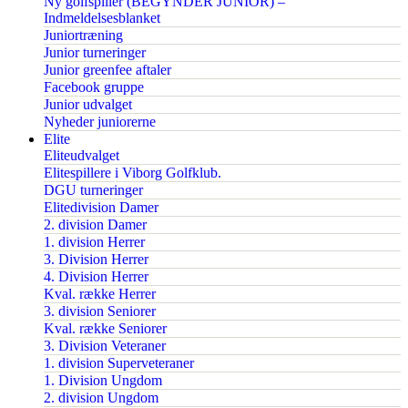
Ny golfspiller (BEGYNDER JUNIOR) –
Indmeldelsesblanket
Juniortræning
Junior turneringer
Junior greenfee aftaler
Facebook gruppe
Junior udvalget
Nyheder juniorerne
Elite
Eliteudvalget
Elitespillere i Viborg Golfklub.
DGU turneringer
Elitedivision Damer
2. division Damer
1. division Herrer
3. Division Herrer
4. Division Herrer
Kval. række Herrer
3. division Seniorer
Kval. række Seniorer
3. Division Veteraner
1. division Superveteraner
1. Division Ungdom
2. division Ungdom