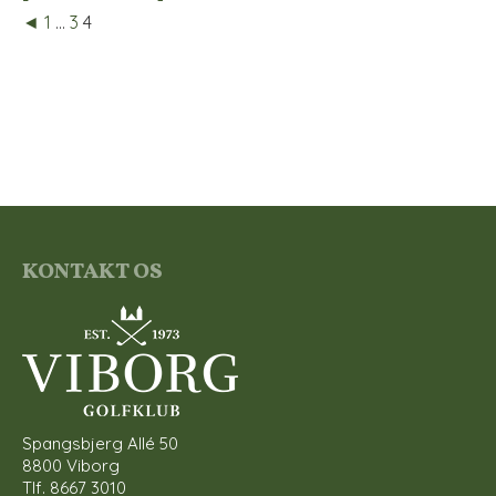
◄
1
...
3
4
KONTAKT OS
Spangsbjerg Allé 50
8800 Viborg
Tlf. 8667 3010