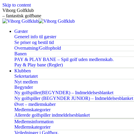
Skip to content
Viborg Golfklub
– fantastisk golfbane
Gæster
Generel info til gæster
Se priser og bestil tid
Overnatning/Golfophold
Banen
PAY & PLAY BANE – Spil golf uden medlemskab.
Pay & Play bane (Regler)
Klubben
Sekretariatet
Nyt medlem
Begynder
Ny golfspiller(BEGYNDER) – Indmeldelsesblanket
Ny golfspiller (BEGYNDER JUNIOR) – Indmeldelsesblanket
Øvet – medlemskaber
Medlemskategorier
Allerede golfspiller indmeldelsesblanket
Medlemsinformation
Medlemskategorier
Vejledninger i Golfbox.