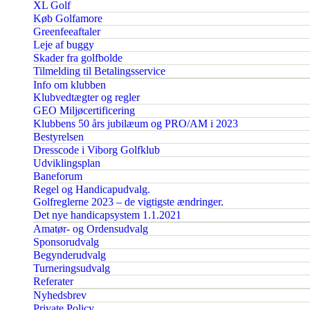
XL Golf
Køb Golfamore
Greenfeeaftaler
Leje af buggy
Skader fra golfbolde
Tilmelding til Betalingsservice
Info om klubben
Klubvedtægter og regler
GEO Miljøcertificering
Klubbens 50 års jubilæum og PRO/AM i 2023
Bestyrelsen
Dresscode i Viborg Golfklub
Udviklingsplan
Baneforum
Regel og Handicapudvalg.
Golfreglerne 2023 – de vigtigste ændringer.
Det nye handicapsystem 1.1.2021
Amatør- og Ordensudvalg
Sponsorudvalg
Begynderudvalg
Turneringsudvalg
Referater
Nyhedsbrev
Private Policy