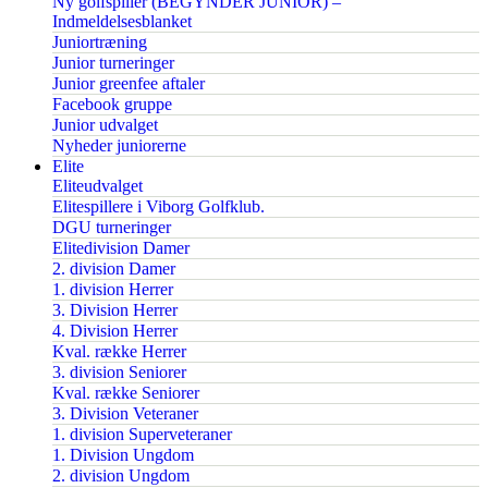
Ny golfspiller (BEGYNDER JUNIOR) –
Indmeldelsesblanket
Juniortræning
Junior turneringer
Junior greenfee aftaler
Facebook gruppe
Junior udvalget
Nyheder juniorerne
Elite
Eliteudvalget
Elitespillere i Viborg Golfklub.
DGU turneringer
Elitedivision Damer
2. division Damer
1. division Herrer
3. Division Herrer
4. Division Herrer
Kval. række Herrer
3. division Seniorer
Kval. række Seniorer
3. Division Veteraner
1. division Superveteraner
1. Division Ungdom
2. division Ungdom