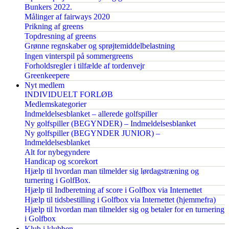
Bunkers 2022.
Målinger af fairways 2020
Prikning af greens
Topdresning af greens
Grønne regnskaber og sprøjtemiddelbelastning
Ingen vinterspil på sommergreens
Forholdsregler i tilfælde af tordenvejr
Greenkeepere
Nyt medlem
INDIVIDUELT FORLØB
Medlemskategorier
Indmeldelsesblanket – allerede golfspiller
Ny golfspiller (BEGYNDER) – Indmeldelsesblanket
Ny golfspiller (BEGYNDER JUNIOR) –
Indmeldelsesblanket
Alt for nybegyndere
Handicap og scorekort
Hjælp til hvordan man tilmelder sig lørdagstræning og
turnering i GolfBox.
Hjælp til Indberetning af score i Golfbox via Internettet
Hjælp til tidsbestilling i Golfbox via Internettet (hjemmefra)
Hjælp til hvordan man tilmelder sig og betaler for en turnering
i Golfbox
Klub i klubben