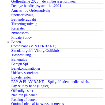
Golfreglerne 2023 – de vigtigste ændringer.
Det nye handicapsystem 1.1.2021
Amatør- og Ordensudvalg
Sponsorudvalg
Begynderudvalg
Turneringsudvalg
Referater
Nyhedsbrev
Private Policy
Banen
Combibane (VINTERBANE)
Simulatorgolf i Viborg Golfklub
Tidsbestilling
Baneguide
Beregn SpH
Banekombinationer
Udskriv scorekort
Lokale regler
PAY & PLAY BANE – Spil golf uden medlemskab.
Pay & Play bane (Regler)
Offentlige stier
Naturen på banen
Pasning af banen
Optimal pleje af fairways og greens