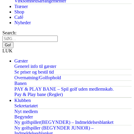
Virksomhedsarrangementer
Træner
Shop
Café
Nyheder
Search:
LUK
Gæster
Generel info til gæster
Se priser og bestil tid
Overnatning/Golfophold
Banen
PAY & PLAY BANE – Spil golf uden medlemskab.
Pay & Play bane (Regler)
Klubben
Sekretariatet
Nyt medlem
Begynder
Ny golfspiller(BEGYNDER) – Indmeldelsesblanket
Ny golfspiller (BEGYNDER JUNIOR) –
Indmeldelsesblanket