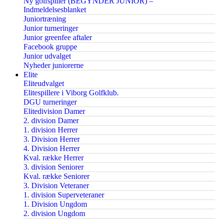
Ny golfspiller (BEGYNDER JUNIOR) –
Indmeldelsesblanket
Juniortræning
Junior turneringer
Junior greenfee aftaler
Facebook gruppe
Junior udvalget
Nyheder juniorerne
Elite
Eliteudvalget
Elitespillere i Viborg Golfklub.
DGU turneringer
Elitedivision Damer
2. division Damer
1. division Herrer
3. Division Herrer
4. Division Herrer
Kval. række Herrer
3. division Seniorer
Kval. række Seniorer
3. Division Veteraner
1. division Superveteraner
1. Division Ungdom
2. division Ungdom