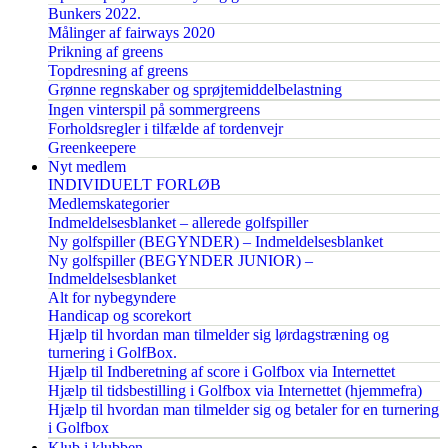
Bunkers 2022.
Målinger af fairways 2020
Prikning af greens
Topdresning af greens
Grønne regnskaber og sprøjtemiddelbelastning
Ingen vinterspil på sommergreens
Forholdsregler i tilfælde af tordenvejr
Greenkeepere
Nyt medlem
INDIVIDUELT FORLØB
Medlemskategorier
Indmeldelsesblanket – allerede golfspiller
Ny golfspiller (BEGYNDER) – Indmeldelsesblanket
Ny golfspiller (BEGYNDER JUNIOR) –
Indmeldelsesblanket
Alt for nybegyndere
Handicap og scorekort
Hjælp til hvordan man tilmelder sig lørdagstræning og
turnering i GolfBox.
Hjælp til Indberetning af score i Golfbox via Internettet
Hjælp til tidsbestilling i Golfbox via Internettet (hjemmefra)
Hjælp til hvordan man tilmelder sig og betaler for en turnering
i Golfbox
Klub i klubben