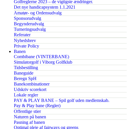
Golfreglerne 2023 – de vigtigste ændringer.
Det nye handicapsystem 1.1.2021
Amatør- og Ordensudvalg
Sponsorudvalg
Begynderudvalg
Turneringsudvalg
Referater
Nyhedsbrev
Private Policy
Banen
Combibane (VINTERBANE)
Simulatorgolf i Viborg Golfklub
Tidsbestilling
Baneguide
Beregn SpH
Banekombinationer
Udskriv scorekort
Lokale regler
PAY & PLAY BANE – Spil golf uden medlemskab.
Pay & Play bane (Regler)
Offentlige stier
Naturen på banen
Pasning af banen
Optimal pleje af fairways og greens