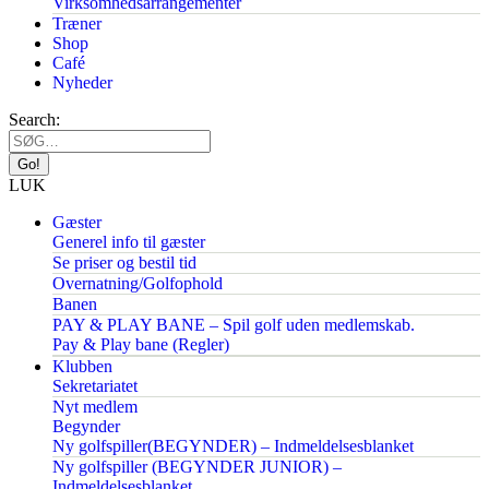
Virksomhedsarrangementer
Træner
Shop
Café
Nyheder
Search:
LUK
Gæster
Generel info til gæster
Se priser og bestil tid
Overnatning/Golfophold
Banen
PAY & PLAY BANE – Spil golf uden medlemskab.
Pay & Play bane (Regler)
Klubben
Sekretariatet
Nyt medlem
Begynder
Ny golfspiller(BEGYNDER) – Indmeldelsesblanket
Ny golfspiller (BEGYNDER JUNIOR) –
Indmeldelsesblanket