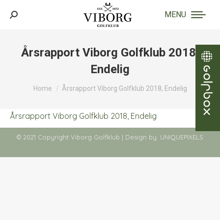
MENU
Search:
Årsrapport Viborg Golfklub 2018,
Endelig
You are here:
Home
Årsrapport Viborg Golfklub 2018, Endelig
Årsrapport Viborg Golfklub 2018, Endelig
© 2021 Copyright Viborg Golfklub | Design by:
UNIQUEPIXELS