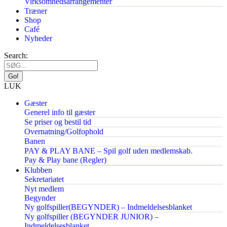
Virksomhedsarrangementer
Træner
Shop
Café
Nyheder
Search:
LUK
Gæster
Generel info til gæster
Se priser og bestil tid
Overnatning/Golfophold
Banen
PAY & PLAY BANE – Spil golf uden medlemskab.
Pay & Play bane (Regler)
Klubben
Sekretariatet
Nyt medlem
Begynder
Ny golfspiller(BEGYNDER) – Indmeldelsesblanket
Ny golfspiller (BEGYNDER JUNIOR) –
Indmeldelsesblanket