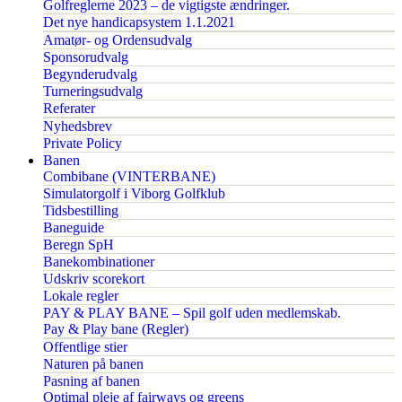
Golfreglerne 2023 – de vigtigste ændringer.
Det nye handicapsystem 1.1.2021
Amatør- og Ordensudvalg
Sponsorudvalg
Begynderudvalg
Turneringsudvalg
Referater
Nyhedsbrev
Private Policy
Banen
Combibane (VINTERBANE)
Simulatorgolf i Viborg Golfklub
Tidsbestilling
Baneguide
Beregn SpH
Banekombinationer
Udskriv scorekort
Lokale regler
PAY & PLAY BANE – Spil golf uden medlemskab.
Pay & Play bane (Regler)
Offentlige stier
Naturen på banen
Pasning af banen
Optimal pleje af fairways og greens