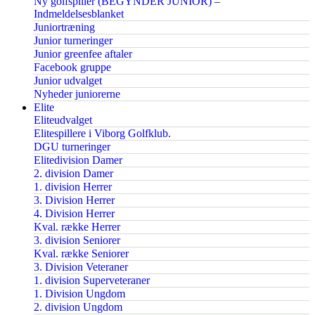
Ny golfspiller (BEGYNDER JUNIOR) –
Indmeldelsesblanket
Juniortræning
Junior turneringer
Junior greenfee aftaler
Facebook gruppe
Junior udvalget
Nyheder juniorerne
Elite
Eliteudvalget
Elitespillere i Viborg Golfklub.
DGU turneringer
Elitedivision Damer
2. division Damer
1. division Herrer
3. Division Herrer
4. Division Herrer
Kval. række Herrer
3. division Seniorer
Kval. række Seniorer
3. Division Veteraner
1. division Superveteraner
1. Division Ungdom
2. division Ungdom