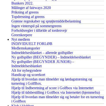
Bunkers 2022.
Målinger af fairways 2020
Prikning af greens
Topdresning af greens
Grønne regnskaber og sprøjtemiddelbelastning
Ingen vinterspil på sommergreens
Forholdsregler i tilfælde af tordenvejr
Greenkeepere
Nyt medlem
INDIVIDUELT FORLØB
Medlemskategorier
Indmeldelsesblanket – allerede golfspiller
Ny golfspiller (BEGYNDER) – Indmeldelsesblanket
Ny golfspiller (BEGYNDER JUNIOR) –
Indmeldelsesblanket
Alt for nybegyndere
Handicap og scorekort
Hjælp til hvordan man tilmelder sig lørdagstræning og
turnering i GolfBox.
Hjælp til Indberetning af score i Golfbox via Internettet
Hjælp til tidsbestilling i Golfbox via Internettet (hjemmefra)
Hjælp til hvordan man tilmelder sig og betaler for en turnering
i Golfbox
Klub i klubben