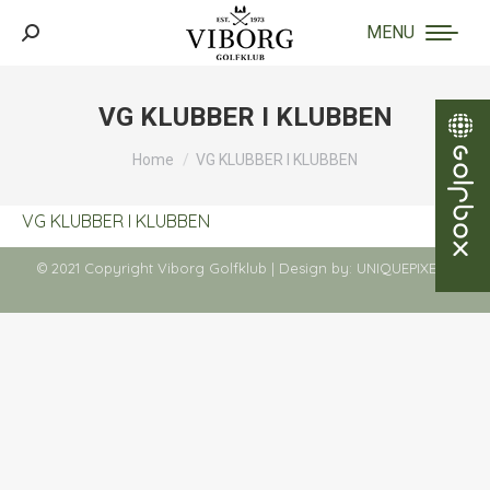
MENU
Search:
VG KLUBBER I KLUBBEN
You are here:
Home
VG KLUBBER I KLUBBEN
VG KLUBBER I KLUBBEN
© 2021 Copyright Viborg Golfklub | Design by:
UNIQUEPIXELS