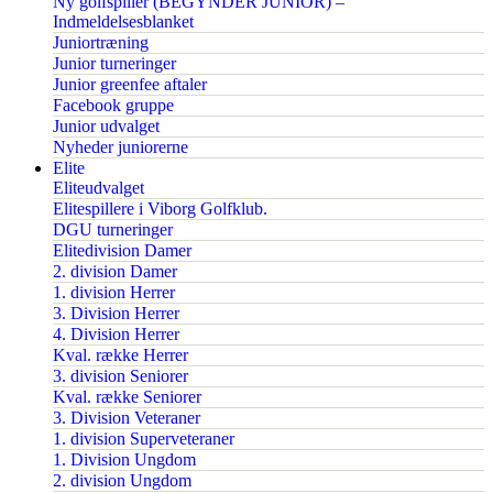
Ny golfspiller (BEGYNDER JUNIOR) –
Indmeldelsesblanket
Juniortræning
Junior turneringer
Junior greenfee aftaler
Facebook gruppe
Junior udvalget
Nyheder juniorerne
Elite
Eliteudvalget
Elitespillere i Viborg Golfklub.
DGU turneringer
Elitedivision Damer
2. division Damer
1. division Herrer
3. Division Herrer
4. Division Herrer
Kval. række Herrer
3. division Seniorer
Kval. række Seniorer
3. Division Veteraner
1. division Superveteraner
1. Division Ungdom
2. division Ungdom