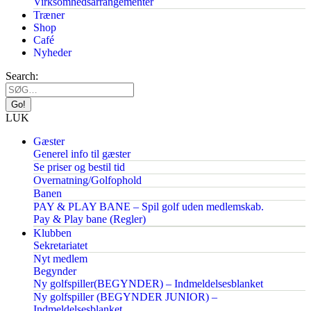
Virksomhedsarrangementer
Træner
Shop
Café
Nyheder
Search:
LUK
Gæster
Generel info til gæster
Se priser og bestil tid
Overnatning/Golfophold
Banen
PAY & PLAY BANE – Spil golf uden medlemskab.
Pay & Play bane (Regler)
Klubben
Sekretariatet
Nyt medlem
Begynder
Ny golfspiller(BEGYNDER) – Indmeldelsesblanket
Ny golfspiller (BEGYNDER JUNIOR) –
Indmeldelsesblanket