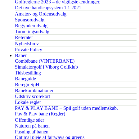
Golfreglerne 2023 – de vigtigste ændringer.
Det nye handicapsystem 1.1.2021
Amatør- og Ordensudvalg
Sponsorudvalg
Begynderudvalg
Turneringsudvalg
Referater
Nyhedsbrev
Private Policy
Banen
Combibane (VINTERBANE)
Simulatorgolf i Viborg Golfklub
Tidsbestilling
Baneguide
Beregn SpH
Banekombinationer
Udskriv scorekort
Lokale regler
PAY & PLAY BANE – Spil golf uden medlemskab.
Pay & Play bane (Regler)
Offentlige stier
Naturen på banen
Pasning af banen
Optimal pleje af fairways og greens