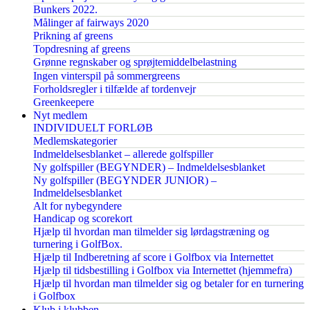
Bunkers 2022.
Målinger af fairways 2020
Prikning af greens
Topdresning af greens
Grønne regnskaber og sprøjtemiddelbelastning
Ingen vinterspil på sommergreens
Forholdsregler i tilfælde af tordenvejr
Greenkeepere
Nyt medlem
INDIVIDUELT FORLØB
Medlemskategorier
Indmeldelsesblanket – allerede golfspiller
Ny golfspiller (BEGYNDER) – Indmeldelsesblanket
Ny golfspiller (BEGYNDER JUNIOR) –
Indmeldelsesblanket
Alt for nybegyndere
Handicap og scorekort
Hjælp til hvordan man tilmelder sig lørdagstræning og
turnering i GolfBox.
Hjælp til Indberetning af score i Golfbox via Internettet
Hjælp til tidsbestilling i Golfbox via Internettet (hjemmefra)
Hjælp til hvordan man tilmelder sig og betaler for en turnering
i Golfbox
Klub i klubben