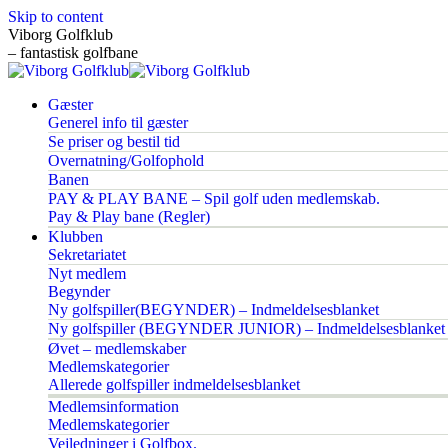
Skip to content
Viborg Golfklub
– fantastisk golfbane
Gæster
Generel info til gæster
Se priser og bestil tid
Overnatning/Golfophold
Banen
PAY & PLAY BANE – Spil golf uden medlemskab.
Pay & Play bane (Regler)
Klubben
Sekretariatet
Nyt medlem
Begynder
Ny golfspiller(BEGYNDER) – Indmeldelsesblanket
Ny golfspiller (BEGYNDER JUNIOR) – Indmeldelsesblanket
Øvet – medlemskaber
Medlemskategorier
Allerede golfspiller indmeldelsesblanket
Medlemsinformation
Medlemskategorier
Vejledninger i Golfbox.