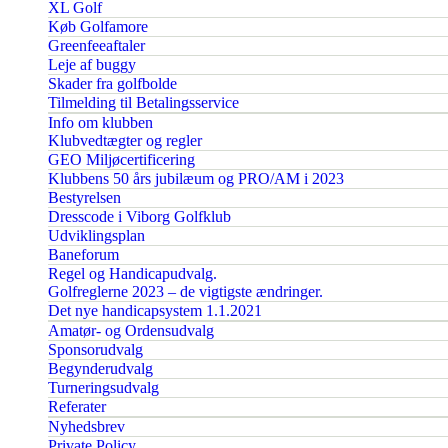
XL Golf
Køb Golfamore
Greenfeeaftaler
Leje af buggy
Skader fra golfbolde
Tilmelding til Betalingsservice
Info om klubben
Klubvedtægter og regler
GEO Miljøcertificering
Klubbens 50 års jubilæum og PRO/AM i 2023
Bestyrelsen
Dresscode i Viborg Golfklub
Udviklingsplan
Baneforum
Regel og Handicapudvalg.
Golfreglerne 2023 – de vigtigste ændringer.
Det nye handicapsystem 1.1.2021
Amatør- og Ordensudvalg
Sponsorudvalg
Begynderudvalg
Turneringsudvalg
Referater
Nyhedsbrev
Private Policy