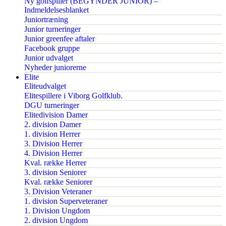
Ny golfspiller (BEGYNDER JUNIOR) –
Indmeldelsesblanket
Juniortræning
Junior turneringer
Junior greenfee aftaler
Facebook gruppe
Junior udvalget
Nyheder juniorerne
Elite
Eliteudvalget
Elitespillere i Viborg Golfklub.
DGU turneringer
Elitedivision Damer
2. division Damer
1. division Herrer
3. Division Herrer
4. Division Herrer
Kval. række Herrer
3. division Seniorer
Kval. række Seniorer
3. Division Veteraner
1. division Superveteraner
1. Division Ungdom
2. division Ungdom