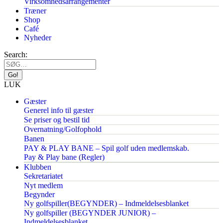
Virksomhedsarrangementer
Træner
Shop
Café
Nyheder
Search:
LUK
Gæster
Generel info til gæster
Se priser og bestil tid
Overnatning/Golfophold
Banen
PAY & PLAY BANE – Spil golf uden medlemskab.
Pay & Play bane (Regler)
Klubben
Sekretariatet
Nyt medlem
Begynder
Ny golfspiller(BEGYNDER) – Indmeldelsesblanket
Ny golfspiller (BEGYNDER JUNIOR) –
Indmeldelsesblanket