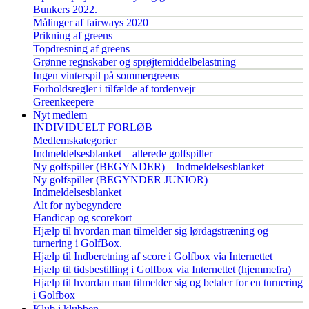
Bunkers 2022.
Målinger af fairways 2020
Prikning af greens
Topdresning af greens
Grønne regnskaber og sprøjtemiddelbelastning
Ingen vinterspil på sommergreens
Forholdsregler i tilfælde af tordenvejr
Greenkeepere
Nyt medlem
INDIVIDUELT FORLØB
Medlemskategorier
Indmeldelsesblanket – allerede golfspiller
Ny golfspiller (BEGYNDER) – Indmeldelsesblanket
Ny golfspiller (BEGYNDER JUNIOR) –
Indmeldelsesblanket
Alt for nybegyndere
Handicap og scorekort
Hjælp til hvordan man tilmelder sig lørdagstræning og
turnering i GolfBox.
Hjælp til Indberetning af score i Golfbox via Internettet
Hjælp til tidsbestilling i Golfbox via Internettet (hjemmefra)
Hjælp til hvordan man tilmelder sig og betaler for en turnering
i Golfbox
Klub i klubben