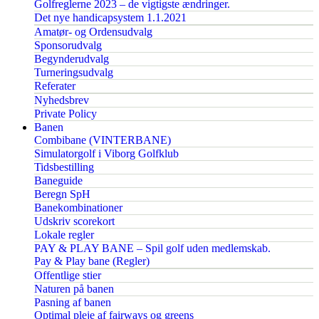
Golfreglerne 2023 – de vigtigste ændringer.
Det nye handicapsystem 1.1.2021
Amatør- og Ordensudvalg
Sponsorudvalg
Begynderudvalg
Turneringsudvalg
Referater
Nyhedsbrev
Private Policy
Banen
Combibane (VINTERBANE)
Simulatorgolf i Viborg Golfklub
Tidsbestilling
Baneguide
Beregn SpH
Banekombinationer
Udskriv scorekort
Lokale regler
PAY & PLAY BANE – Spil golf uden medlemskab.
Pay & Play bane (Regler)
Offentlige stier
Naturen på banen
Pasning af banen
Optimal pleje af fairways og greens