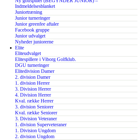
Ny golfspiller (BEGYNDER JUNIOR) –
Indmeldelsesblanket
Juniortræning
Junior turneringer
Junior greenfee aftaler
Facebook gruppe
Junior udvalget
Nyheder juniorerne
Elite
Eliteudvalget
Elitespillere i Viborg Golfklub.
DGU turneringer
Elitedivision Damer
2. division Damer
1. division Herrer
3. Division Herrer
4. Division Herrer
Kval. række Herrer
3. division Seniorer
Kval. række Seniorer
3. Division Veteraner
1. division Superveteraner
1. Division Ungdom
2. division Ungdom