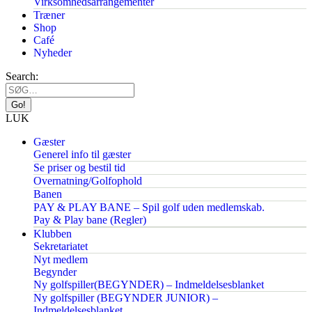
Virksomhedsarrangementer
Træner
Shop
Café
Nyheder
Search:
LUK
Gæster
Generel info til gæster
Se priser og bestil tid
Overnatning/Golfophold
Banen
PAY & PLAY BANE – Spil golf uden medlemskab.
Pay & Play bane (Regler)
Klubben
Sekretariatet
Nyt medlem
Begynder
Ny golfspiller(BEGYNDER) – Indmeldelsesblanket
Ny golfspiller (BEGYNDER JUNIOR) –
Indmeldelsesblanket