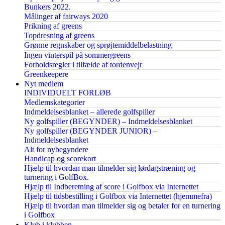
Bunkers 2022.
Målinger af fairways 2020
Prikning af greens
Topdresning af greens
Grønne regnskaber og sprøjtemiddelbelastning
Ingen vinterspil på sommergreens
Forholdsregler i tilfælde af tordenvejr
Greenkeepere
Nyt medlem
INDIVIDUELT FORLØB
Medlemskategorier
Indmeldelsesblanket – allerede golfspiller
Ny golfspiller (BEGYNDER) – Indmeldelsesblanket
Ny golfspiller (BEGYNDER JUNIOR) –
Indmeldelsesblanket
Alt for nybegyndere
Handicap og scorekort
Hjælp til hvordan man tilmelder sig lørdagstræning og
turnering i GolfBox.
Hjælp til Indberetning af score i Golfbox via Internettet
Hjælp til tidsbestilling i Golfbox via Internettet (hjemmefra)
Hjælp til hvordan man tilmelder sig og betaler for en turnering
i Golfbox
Klub i klubben