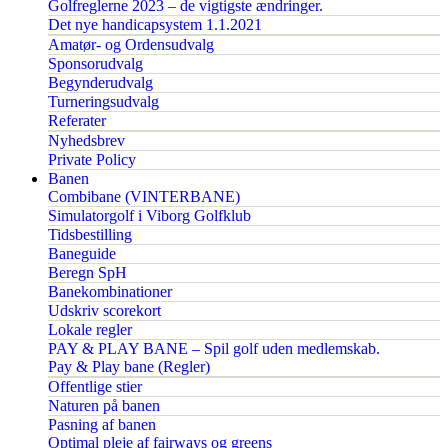
Golfreglerne 2023 – de vigtigste ændringer.
Det nye handicapsystem 1.1.2021
Amatør- og Ordensudvalg
Sponsorudvalg
Begynderudvalg
Turneringsudvalg
Referater
Nyhedsbrev
Private Policy
Banen
Combibane (VINTERBANE)
Simulatorgolf i Viborg Golfklub
Tidsbestilling
Baneguide
Beregn SpH
Banekombinationer
Udskriv scorekort
Lokale regler
PAY & PLAY BANE – Spil golf uden medlemskab.
Pay & Play bane (Regler)
Offentlige stier
Naturen på banen
Pasning af banen
Optimal pleje af fairways og greens