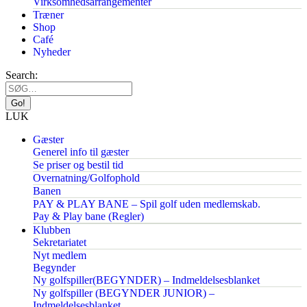
Virksomhedsarrangementer
Træner
Shop
Café
Nyheder
Search:
LUK
Gæster
Generel info til gæster
Se priser og bestil tid
Overnatning/Golfophold
Banen
PAY & PLAY BANE – Spil golf uden medlemskab.
Pay & Play bane (Regler)
Klubben
Sekretariatet
Nyt medlem
Begynder
Ny golfspiller(BEGYNDER) – Indmeldelsesblanket
Ny golfspiller (BEGYNDER JUNIOR) –
Indmeldelsesblanket