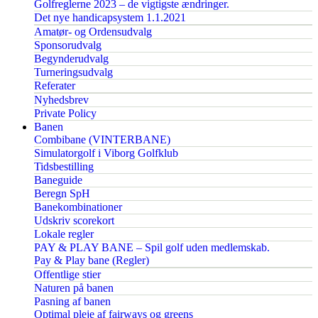
Golfreglerne 2023 – de vigtigste ændringer.
Det nye handicapsystem 1.1.2021
Amatør- og Ordensudvalg
Sponsorudvalg
Begynderudvalg
Turneringsudvalg
Referater
Nyhedsbrev
Private Policy
Banen
Combibane (VINTERBANE)
Simulatorgolf i Viborg Golfklub
Tidsbestilling
Baneguide
Beregn SpH
Banekombinationer
Udskriv scorekort
Lokale regler
PAY & PLAY BANE – Spil golf uden medlemskab.
Pay & Play bane (Regler)
Offentlige stier
Naturen på banen
Pasning af banen
Optimal pleje af fairways og greens