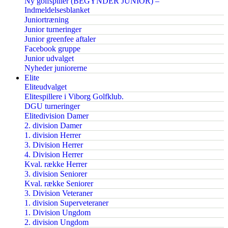
Ny golfspiller (BEGYNDER JUNIOR) –
Indmeldelsesblanket
Juniortræning
Junior turneringer
Junior greenfee aftaler
Facebook gruppe
Junior udvalget
Nyheder juniorerne
Elite
Eliteudvalget
Elitespillere i Viborg Golfklub.
DGU turneringer
Elitedivision Damer
2. division Damer
1. division Herrer
3. Division Herrer
4. Division Herrer
Kval. række Herrer
3. division Seniorer
Kval. række Seniorer
3. Division Veteraner
1. division Superveteraner
1. Division Ungdom
2. division Ungdom