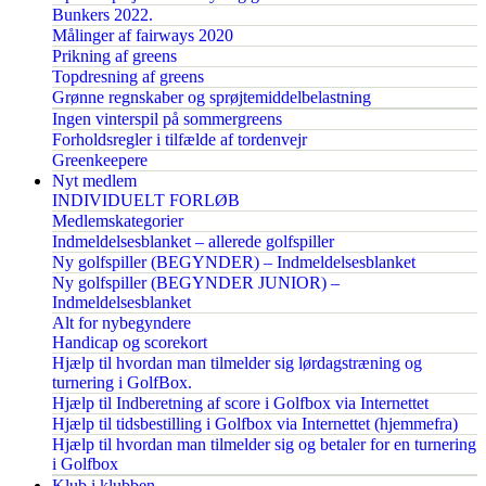
Bunkers 2022.
Målinger af fairways 2020
Prikning af greens
Topdresning af greens
Grønne regnskaber og sprøjtemiddelbelastning
Ingen vinterspil på sommergreens
Forholdsregler i tilfælde af tordenvejr
Greenkeepere
Nyt medlem
INDIVIDUELT FORLØB
Medlemskategorier
Indmeldelsesblanket – allerede golfspiller
Ny golfspiller (BEGYNDER) – Indmeldelsesblanket
Ny golfspiller (BEGYNDER JUNIOR) –
Indmeldelsesblanket
Alt for nybegyndere
Handicap og scorekort
Hjælp til hvordan man tilmelder sig lørdagstræning og
turnering i GolfBox.
Hjælp til Indberetning af score i Golfbox via Internettet
Hjælp til tidsbestilling i Golfbox via Internettet (hjemmefra)
Hjælp til hvordan man tilmelder sig og betaler for en turnering
i Golfbox
Klub i klubben