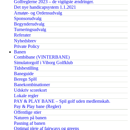
Golfreglerne 2023 – de vigtigste ændringer.
Det nye handicapsystem 1.1.2021
Amatør- og Ordensudvalg
Sponsorudvalg
Begynderudvalg
Turneringsudvalg
Referater
Nyhedsbrev
Private Policy
Banen
Combibane (VINTERBANE)
Simulatorgolf i Viborg Golfklub
Tidsbestilling
Baneguide
Beregn SpH
Banekombinationer
Udskriv scorekort
Lokale regler
PAY & PLAY BANE – Spil golf uden medlemskab.
Pay & Play bane (Regler)
Offentlige stier
Naturen på banen
Pasning af banen
Optimal pleje af fairways og greens