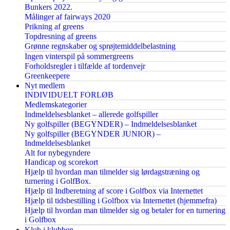
Bunkers 2022.
Målinger af fairways 2020
Prikning af greens
Topdresning af greens
Grønne regnskaber og sprøjtemiddelbelastning
Ingen vinterspil på sommergreens
Forholdsregler i tilfælde af tordenvejr
Greenkeepere
Nyt medlem
INDIVIDUELT FORLØB
Medlemskategorier
Indmeldelsesblanket – allerede golfspiller
Ny golfspiller (BEGYNDER) – Indmeldelsesblanket
Ny golfspiller (BEGYNDER JUNIOR) –
Indmeldelsesblanket
Alt for nybegyndere
Handicap og scorekort
Hjælp til hvordan man tilmelder sig lørdagstræning og
turnering i GolfBox.
Hjælp til Indberetning af score i Golfbox via Internettet
Hjælp til tidsbestilling i Golfbox via Internettet (hjemmefra)
Hjælp til hvordan man tilmelder sig og betaler for en turnering
i Golfbox
Klub i klubben