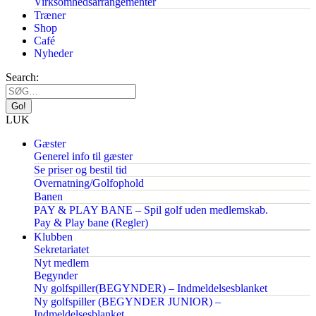
Virksomhedsarrangementer
Træner
Shop
Café
Nyheder
Search:
LUK
Gæster
Generel info til gæster
Se priser og bestil tid
Overnatning/Golfophold
Banen
PAY & PLAY BANE – Spil golf uden medlemskab.
Pay & Play bane (Regler)
Klubben
Sekretariatet
Nyt medlem
Begynder
Ny golfspiller(BEGYNDER) – Indmeldelsesblanket
Ny golfspiller (BEGYNDER JUNIOR) –
Indmeldelsesblanket