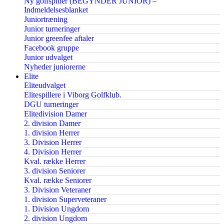
Ny golfspiller (BEGYNDER JUNIOR) –
Indmeldelsesblanket
Juniortræning
Junior turneringer
Junior greenfee aftaler
Facebook gruppe
Junior udvalget
Nyheder juniorerne
Elite
Eliteudvalget
Elitespillere i Viborg Golfklub.
DGU turneringer
Elitedivision Damer
2. division Damer
1. division Herrer
3. Division Herrer
4. Division Herrer
Kval. række Herrer
3. division Seniorer
Kval. række Seniorer
3. Division Veteraner
1. division Superveteraner
1. Division Ungdom
2. division Ungdom