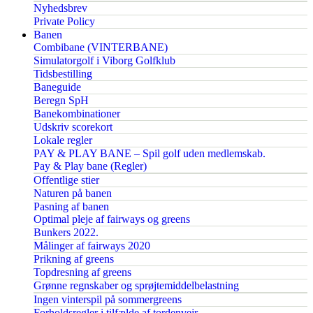
Nyhedsbrev
Private Policy
Banen
Combibane (VINTERBANE)
Simulatorgolf i Viborg Golfklub
Tidsbestilling
Baneguide
Beregn SpH
Banekombinationer
Udskriv scorekort
Lokale regler
PAY & PLAY BANE – Spil golf uden medlemskab.
Pay & Play bane (Regler)
Offentlige stier
Naturen på banen
Pasning af banen
Optimal pleje af fairways og greens
Bunkers 2022.
Målinger af fairways 2020
Prikning af greens
Topdresning af greens
Grønne regnskaber og sprøjtemiddelbelastning
Ingen vinterspil på sommergreens
Forholdsregler i tilfælde af tordenvejr