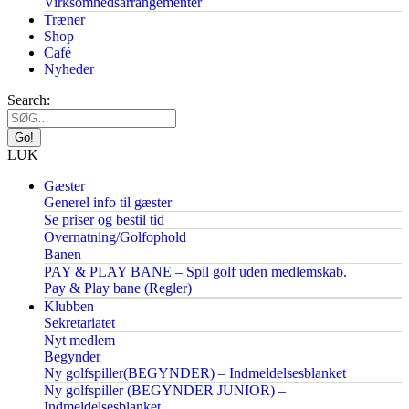
Virksomhedsarrangementer
Træner
Shop
Café
Nyheder
Search:
LUK
Gæster
Generel info til gæster
Se priser og bestil tid
Overnatning/Golfophold
Banen
PAY & PLAY BANE – Spil golf uden medlemskab.
Pay & Play bane (Regler)
Klubben
Sekretariatet
Nyt medlem
Begynder
Ny golfspiller(BEGYNDER) – Indmeldelsesblanket
Ny golfspiller (BEGYNDER JUNIOR) –
Indmeldelsesblanket