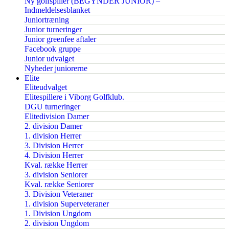
Ny golfspiller (BEGYNDER JUNIOR) –
Indmeldelsesblanket
Juniortræning
Junior turneringer
Junior greenfee aftaler
Facebook gruppe
Junior udvalget
Nyheder juniorerne
Elite
Eliteudvalget
Elitespillere i Viborg Golfklub.
DGU turneringer
Elitedivision Damer
2. division Damer
1. division Herrer
3. Division Herrer
4. Division Herrer
Kval. række Herrer
3. division Seniorer
Kval. række Seniorer
3. Division Veteraner
1. division Superveteraner
1. Division Ungdom
2. division Ungdom