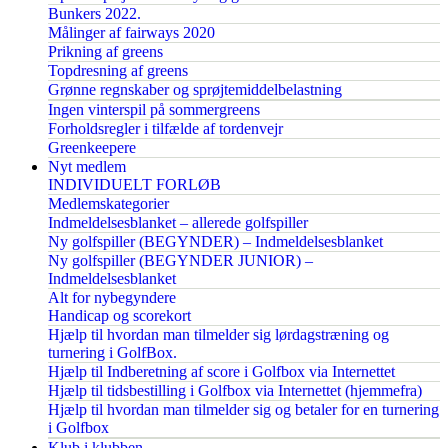
Bunkers 2022.
Målinger af fairways 2020
Prikning af greens
Topdresning af greens
Grønne regnskaber og sprøjtemiddelbelastning
Ingen vinterspil på sommergreens
Forholdsregler i tilfælde af tordenvejr
Greenkeepere
Nyt medlem
INDIVIDUELT FORLØB
Medlemskategorier
Indmeldelsesblanket – allerede golfspiller
Ny golfspiller (BEGYNDER) – Indmeldelsesblanket
Ny golfspiller (BEGYNDER JUNIOR) –
Indmeldelsesblanket
Alt for nybegyndere
Handicap og scorekort
Hjælp til hvordan man tilmelder sig lørdagstræning og
turnering i GolfBox.
Hjælp til Indberetning af score i Golfbox via Internettet
Hjælp til tidsbestilling i Golfbox via Internettet (hjemmefra)
Hjælp til hvordan man tilmelder sig og betaler for en turnering
i Golfbox
Klub i klubben