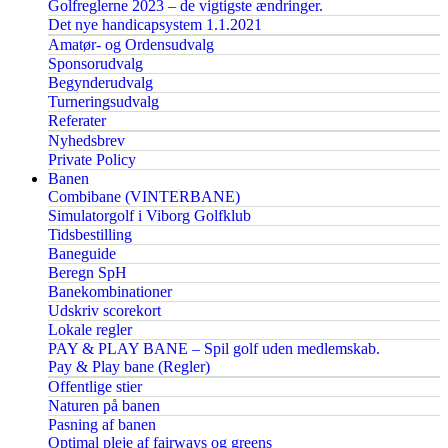
Golfreglerne 2023 – de vigtigste ændringer.
Det nye handicapsystem 1.1.2021
Amatør- og Ordensudvalg
Sponsorudvalg
Begynderudvalg
Turneringsudvalg
Referater
Nyhedsbrev
Private Policy
Banen
Combibane (VINTERBANE)
Simulatorgolf i Viborg Golfklub
Tidsbestilling
Baneguide
Beregn SpH
Banekombinationer
Udskriv scorekort
Lokale regler
PAY & PLAY BANE – Spil golf uden medlemskab.
Pay & Play bane (Regler)
Offentlige stier
Naturen på banen
Pasning af banen
Optimal pleje af fairways og greens