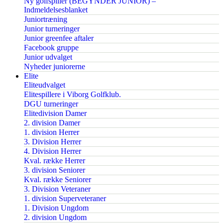
Ny golfspiller (BEGYNDER JUNIOR) –
Indmeldelsesblanket
Juniortræning
Junior turneringer
Junior greenfee aftaler
Facebook gruppe
Junior udvalget
Nyheder juniorerne
Elite
Eliteudvalget
Elitespillere i Viborg Golfklub.
DGU turneringer
Elitedivision Damer
2. division Damer
1. division Herrer
3. Division Herrer
4. Division Herrer
Kval. række Herrer
3. division Seniorer
Kval. række Seniorer
3. Division Veteraner
1. division Superveteraner
1. Division Ungdom
2. division Ungdom