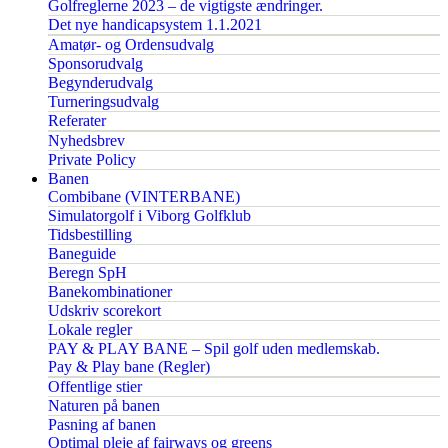
Golfreglerne 2023 – de vigtigste ændringer.
Det nye handicapsystem 1.1.2021
Amatør- og Ordensudvalg
Sponsorudvalg
Begynderudvalg
Turneringsudvalg
Referater
Nyhedsbrev
Private Policy
Banen
Combibane (VINTERBANE)
Simulatorgolf i Viborg Golfklub
Tidsbestilling
Baneguide
Beregn SpH
Banekombinationer
Udskriv scorekort
Lokale regler
PAY & PLAY BANE – Spil golf uden medlemskab.
Pay & Play bane (Regler)
Offentlige stier
Naturen på banen
Pasning af banen
Optimal pleje af fairways og greens