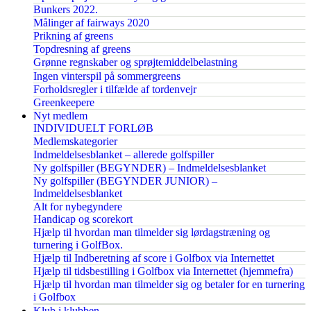
Bunkers 2022.
Målinger af fairways 2020
Prikning af greens
Topdresning af greens
Grønne regnskaber og sprøjtemiddelbelastning
Ingen vinterspil på sommergreens
Forholdsregler i tilfælde af tordenvejr
Greenkeepere
Nyt medlem
INDIVIDUELT FORLØB
Medlemskategorier
Indmeldelsesblanket – allerede golfspiller
Ny golfspiller (BEGYNDER) – Indmeldelsesblanket
Ny golfspiller (BEGYNDER JUNIOR) –
Indmeldelsesblanket
Alt for nybegyndere
Handicap og scorekort
Hjælp til hvordan man tilmelder sig lørdagstræning og
turnering i GolfBox.
Hjælp til Indberetning af score i Golfbox via Internettet
Hjælp til tidsbestilling i Golfbox via Internettet (hjemmefra)
Hjælp til hvordan man tilmelder sig og betaler for en turnering
i Golfbox
Klub i klubben