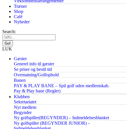
Virksomhedsarrangementer
Træner
Shop
Café
Nyheder
Search:
LUK
Gæster
Generel info til gæster
Se priser og bestil tid
Overnatning/Golfophold
Banen
PAY & PLAY BANE – Spil golf uden medlemskab.
Pay & Play bane (Regler)
Klubben
Sekretariatet
Nyt medlem
Begynder
Ny golfspiller(BEGYNDER) – Indmeldelsesblanket
Ny golfspiller (BEGYNDER JUNIOR) –
Indmeldelsesblanket