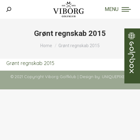
MENU
Search:
Grønt regnskab 2015
You are here:
Home
Grønt regnskab 2015
Grønt regnskab 2015
© 2021 Copyright Viborg Golfklub | Design by:
UNIQUEPIXELS