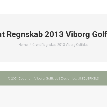
t Regnskab 2013 Viborg Gol
You are here:
Home
Grønt Regnskab 2013 Viborg Golfklub
© 2021 Copyright Viborg Golfklub | Design by:
UNIQUEPIXELS