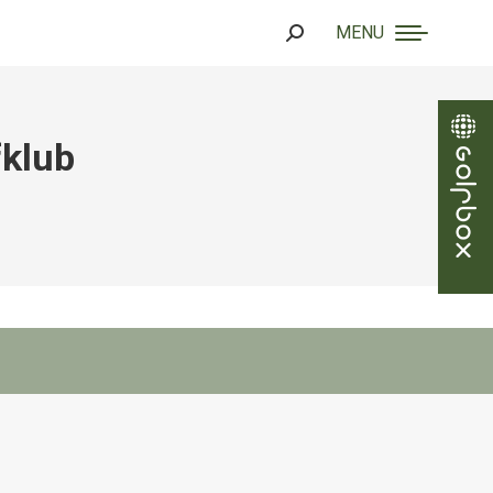
MENU
Search:
fklub