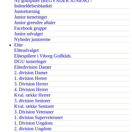
Ny golfspiller (BEGYNDER JUNIOR) –
Indmeldelsesblanket
Juniortræning
Junior turneringer
Junior greenfee aftaler
Facebook gruppe
Junior udvalget
Nyheder juniorerne
Elite
Eliteudvalget
Elitespillere i Viborg Golfklub.
DGU turneringer
Elitedivision Damer
2. division Damer
1. division Herrer
3. Division Herrer
4. Division Herrer
Kval. række Herrer
3. division Seniorer
Kval. række Seniorer
3. Division Veteraner
1. division Superveteraner
1. Division Ungdom
2. division Ungdom