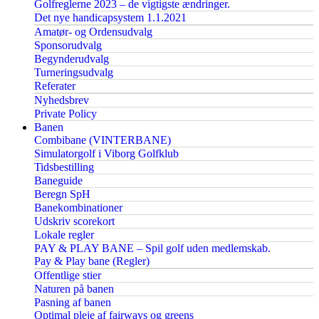
Golfreglerne 2023 – de vigtigste ændringer.
Det nye handicapsystem 1.1.2021
Amatør- og Ordensudvalg
Sponsorudvalg
Begynderudvalg
Turneringsudvalg
Referater
Nyhedsbrev
Private Policy
Banen
Combibane (VINTERBANE)
Simulatorgolf i Viborg Golfklub
Tidsbestilling
Baneguide
Beregn SpH
Banekombinationer
Udskriv scorekort
Lokale regler
PAY & PLAY BANE – Spil golf uden medlemskab.
Pay & Play bane (Regler)
Offentlige stier
Naturen på banen
Pasning af banen
Optimal pleje af fairways og greens