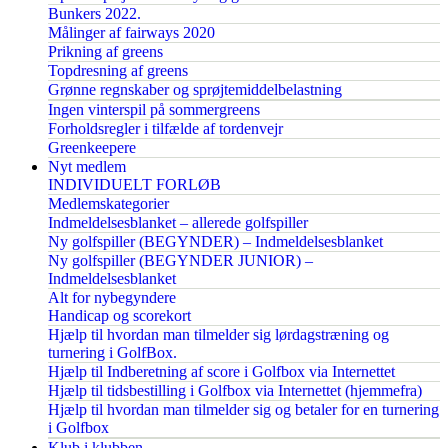
Bunkers 2022.
Målinger af fairways 2020
Prikning af greens
Topdresning af greens
Grønne regnskaber og sprøjtemiddelbelastning
Ingen vinterspil på sommergreens
Forholdsregler i tilfælde af tordenvejr
Greenkeepere
Nyt medlem
INDIVIDUELT FORLØB
Medlemskategorier
Indmeldelsesblanket – allerede golfspiller
Ny golfspiller (BEGYNDER) – Indmeldelsesblanket
Ny golfspiller (BEGYNDER JUNIOR) –
Indmeldelsesblanket
Alt for nybegyndere
Handicap og scorekort
Hjælp til hvordan man tilmelder sig lørdagstræning og
turnering i GolfBox.
Hjælp til Indberetning af score i Golfbox via Internettet
Hjælp til tidsbestilling i Golfbox via Internettet (hjemmefra)
Hjælp til hvordan man tilmelder sig og betaler for en turnering
i Golfbox
Klub i klubben