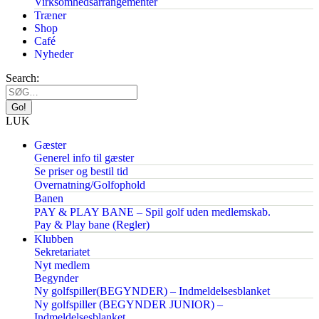
Virksomhedsarrangementer
Træner
Shop
Café
Nyheder
Search:
LUK
Gæster
Generel info til gæster
Se priser og bestil tid
Overnatning/Golfophold
Banen
PAY & PLAY BANE – Spil golf uden medlemskab.
Pay & Play bane (Regler)
Klubben
Sekretariatet
Nyt medlem
Begynder
Ny golfspiller(BEGYNDER) – Indmeldelsesblanket
Ny golfspiller (BEGYNDER JUNIOR) –
Indmeldelsesblanket